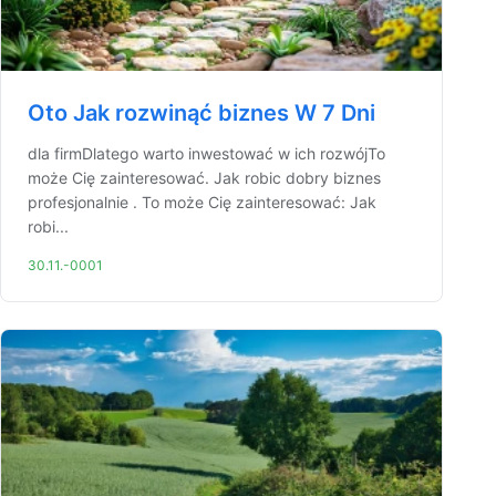
Oto Jak rozwinąć biznes W 7 Dni
dla firmDlatego warto inwestować w ich rozwójTo
może Cię zainteresować. Jak robic dobry biznes
profesjonalnie . To może Cię zainteresować: Jak
robi...
30.11.-0001