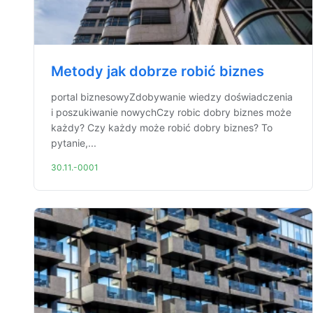
Metody jak dobrze robić biznes
portal biznesowyZdobywanie wiedzy doświadczenia
i poszukiwanie nowychCzy robic dobry biznes może
każdy? Czy każdy może robić dobry biznes? To
pytanie,...
30.11.-0001