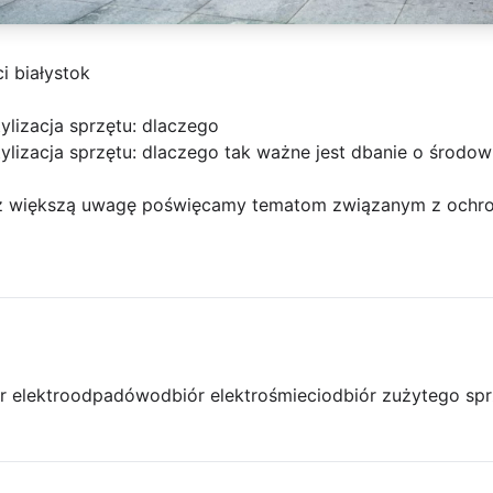
i białystok
ylizacja sprzętu: dlaczego
ylizacja sprzętu: dlaczego tak ważne jest dbanie o środow
az większą uwagę poświęcamy tematom związanym z ochron
r elektroodpadów
odbiór elektrośmieci
odbiór zużytego spr