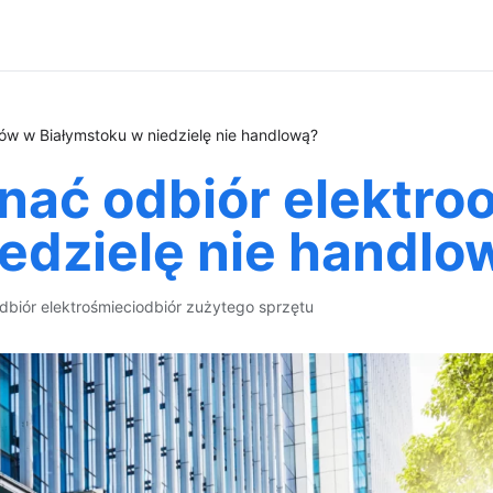
w w Białymstoku w niedzielę nie handlową?
ać odbiór elektr
edzielę nie handlo
dbiór elektrośmieci
odbiór zużytego sprzętu