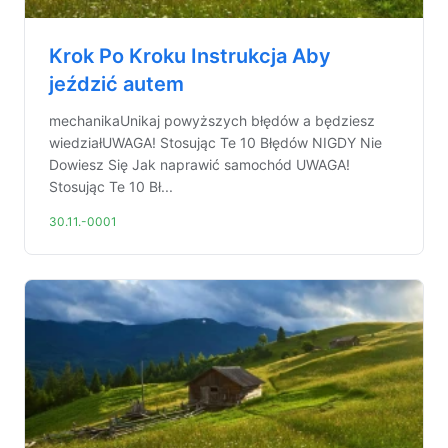
Krok Po Kroku Instrukcja Aby
jeździć autem
mechanikaUnikaj powyższych błędów a będziesz
wiedziałUWAGA! Stosując Te 10 Błędów NIGDY Nie
Dowiesz Się Jak naprawić samochód UWAGA!
Stosując Te 10 Bł...
30.11.-0001