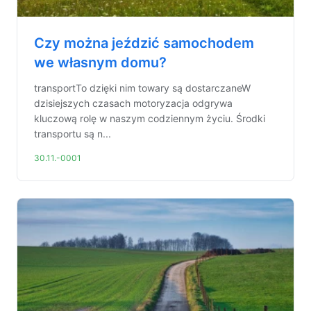
Czy można jeździć samochodem
we własnym domu?
transportTo dzięki nim towary są dostarczaneW
dzisiejszych czasach motoryzacja odgrywa
kluczową rolę w naszym codziennym życiu. Środki
transportu są n...
30.11.-0001