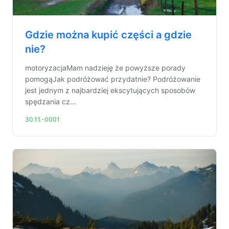
Gdzie można kupić części a gdzie
nie?
motoryzacjaMam nadzieję że powyższe porady
pomogąJak podróżować przydatnie? Podróżowanie
jest jednym z najbardziej ekscytujących sposobów
spędzania cz...
30.11.-0001