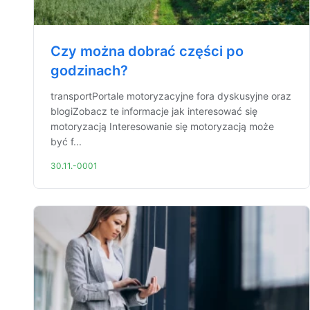
Czy można dobrać części po
godzinach?
transportPortale motoryzacyjne fora dyskusyjne oraz
blogiZobacz te informacje jak interesować się
motoryzacją Interesowanie się motoryzacją może
być f...
30.11.-0001