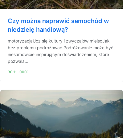
Czy można naprawić samochód w
niedzielę handlową?
motoryzacjaUcz się kultury i zwyczajów miejscJak
bez problemu podróżować Podróżowanie może być
niesamowicie inspirującym doświadczeniem, które
pozwala...
30.11.-0001