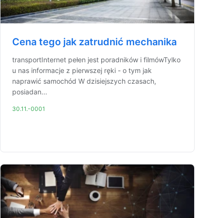
Cena tego jak zatrudnić mechanika
transportInternet pełen jest poradników i filmówTylko
u nas informacje z pierwszej ręki - o tym jak
naprawić samochód W dzisiejszych czasach,
posiadan...
30.11.-0001