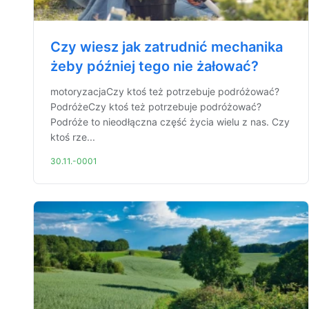
Czy wiesz jak zatrudnić mechanika
żeby później tego nie żałować?
motoryzacjaCzy ktoś też potrzebuje podróżować?
PodróżeCzy ktoś też potrzebuje podróżować?
Podróże to nieodłączna część życia wielu z nas. Czy
ktoś rze...
30.11.-0001