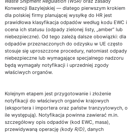
Waste Shipment Regulation (WSR)
oraz zasady
Konwencji Bazylejskiej — dlatego pierwszym krokiem
dla polskiej firmy planującej wysyłkę do HR jest
prawidłowa klasyfikacja odpadów według
kodu EWC
i
ocena ich statusu (odpady zielonej listy, „amber” lub
niebezpieczne). Od tego zależą dalsze obowiązki: dla
odpadów przeznaczonych do odzysku w UE często
stosuje się uproszczone procedury, natomiast odpady
niebezpieczne lub wymagające specjalnego nadzoru
będą wymagały notyfikacji i uprzedniej zgody
właściwych organów.
Kolejnym etapem jest przygotowanie i złożenie
notyfikacji
do właściwych organów krajowych
(eksportera i importera oraz państw tranzyytowych, o
ile występują). Notyfikacja powinna zawierać m.in.
szczegółowy opis odpadów (kod EWC, masa),
przewidywaną operację
(kody R/D)
, danych