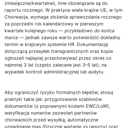
(miesięczne/kwartalne), inne obowiązane są do
raportu rocznego. W praktyce wiele krajów UE, w tym
Chorwacja, wymaga złożenia sprawozdania rocznego
za poprzedni rok kalendarzowy w pierwszym
kwartale kolejnego roku —
przykładowo do końca
marca
— jednak zawsze warto potwierdzić dokładny
termin w krajowym systemie HR. Dokumentację
dotyczącą przesyłek transgranicznych oraz kopie
zgłoszeń najlepiej przechowywać przez okres co
najmniej 3 lat (często zalecane jest 3–5 lat), na
wypadek kontroli administracyjnej lub audytu.
Aby ograniczyć ryzyko formalnych błędów, stosuj
praktyki takie jak: przygotowanie szablonów
dokumentów (z poprawnymi kodami EWC/LoW),
weryfikacja numerów zezwoleń partnerów
chorwackich przed wysyłką, automatyczne
uzgadnianie mas (fizyczne ważenie vs raporty) oraz