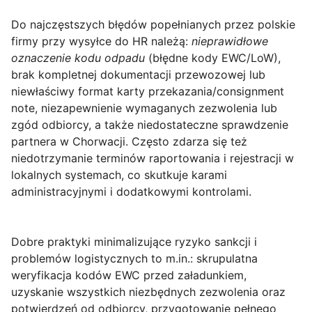
Do najczęstszych błędów popełnianych przez polskie
firmy przy wysyłce do HR należą:
nieprawidłowe
oznaczenie kodu odpadu
(błędne kody EWC/LoW),
brak kompletnej dokumentacji przewozowej lub
niewłaściwy format karty przekazania/consignment
note, niezapewnienie wymaganych
zezwolenia
lub
zgód odbiorcy, a także niedostateczne sprawdzenie
partnera w Chorwacji. Często zdarza się też
niedotrzymanie terminów raportowania i rejestracji w
lokalnych systemach, co skutkuje karami
administracyjnymi i dodatkowymi kontrolami.
Dobre praktyki
minimalizujące ryzyko sankcji i
problemów logistycznych to m.in.: skrupulatna
weryfikacja kodów EWC przed załadunkiem,
uzyskanie wszystkich niezbędnych
zezwolenia
oraz
potwierdzeń od odbiorcy, przygotowanie pełnego