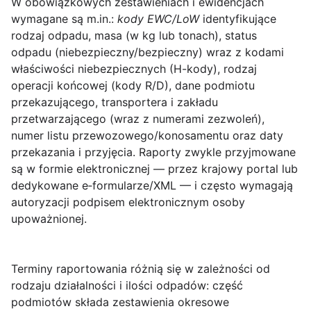
W obowiązkowych zestawieniach i ewidencjach
wymagane są m.in.:
kody EWC/LoW
identyfikujące
rodzaj odpadu, masa (w kg lub tonach), status
odpadu (niebezpieczny/bezpieczny) wraz z kodami
właściwości niebezpiecznych (H-kody), rodzaj
operacji końcowej (kody R/D), dane podmiotu
przekazującego, transportera i zakładu
przetwarzającego (wraz z numerami zezwoleń),
numer listu przewozowego/konosamentu oraz daty
przekazania i przyjęcia. Raporty zwykle przyjmowane
są w formie elektronicznej — przez krajowy portal lub
dedykowane e‑formularze/XML — i często wymagają
autoryzacji podpisem elektronicznym osoby
upoważnionej.
Terminy raportowania różnią się w zależności od
rodzaju działalności i ilości odpadów: część
podmiotów składa zestawienia okresowe