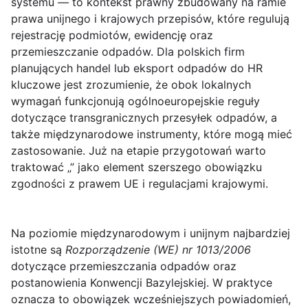
systemu — to kontekst prawny zbudowany na ramie
prawa unijnego i krajowych przepisów, które regulują
rejestrację podmiotów, ewidencję oraz
przemieszczanie odpadów. Dla polskich firm
planujących handel lub eksport odpadów do HR
kluczowe jest zrozumienie, że obok lokalnych
wymagań funkcjonują ogólnoeuropejskie reguły
dotyczące transgranicznych przesyłek odpadów, a
także międzynarodowe instrumenty, które mogą mieć
zastosowanie. Już na etapie przygotowań warto
traktować „” jako element szerszego obowiązku
zgodności z prawem UE i regulacjami krajowymi.
Na poziomie międzynarodowym i unijnym najbardziej
istotne są
Rozporządzenie (WE) nr 1013/2006
dotyczące przemieszczania odpadów oraz
postanowienia Konwencji Bazylejskiej. W praktyce
oznacza to obowiązek wcześniejszych powiadomień,