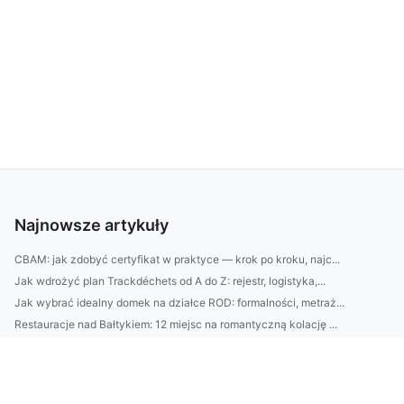
Najnowsze artykuły
CBAM: jak zdobyć certyfikat w praktyce — krok po kroku, najc...
Jak wdrożyć plan Trackdéchets od A do Z: rejestr, logistyka,...
Jak wybrać idealny domek na działce ROD: formalności, metraż...
Restauracje nad Bałtykiem: 12 miejsc na romantyczną kolację ...
Nawadnianie trawników w Warszawie: jak dobrać system do gleb...
Jak sprzątać dom bez stresu: plan w 30 minut dziennie, check...
|Poradnik SEO: Jak wybrać najlepszy sklep internetowy 2026 —...