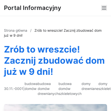
Portal Informacyjny
Strona główna
/
Zrób to wreszcie! Zacznij zbudować dom
już w 9 dni!
Zrób to wreszcie!
Zacznij zbudować dom
już w 9 dni!
budowa
budowa
budowa
domy
domy
30.11.-0001
|
domów
domów
domów
drewniane
szkiele
drewnianych
szkieletowych