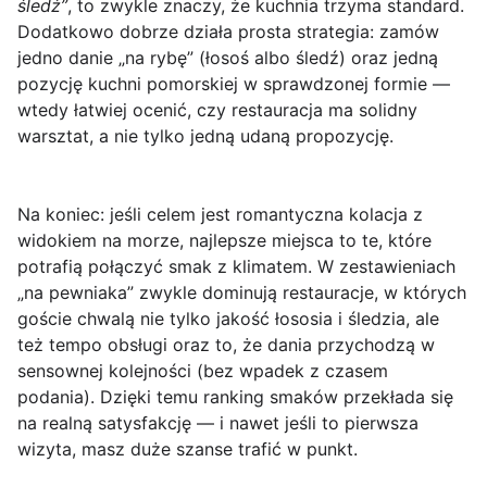
śledź”
, to zwykle znaczy, że kuchnia trzyma standard.
Dodatkowo dobrze działa prosta strategia: zamów
jedno danie „na rybę” (łosoś albo śledź) oraz jedną
pozycję kuchni pomorskiej w sprawdzonej formie —
wtedy łatwiej ocenić, czy restauracja ma solidny
warsztat, a nie tylko jedną udaną propozycję.
Na koniec: jeśli celem jest romantyczna kolacja z
widokiem na morze, najlepsze miejsca to te, które
potrafią połączyć smak z klimatem. W zestawieniach
„na pewniaka” zwykle dominują restauracje, w których
goście chwalą nie tylko jakość łososia i śledzia, ale
też tempo obsługi oraz to, że dania przychodzą w
sensownej kolejności (bez wpadek z czasem
podania). Dzięki temu ranking smaków przekłada się
na realną satysfakcję — i nawet jeśli to pierwsza
wizyta, masz duże szanse trafić w punkt.