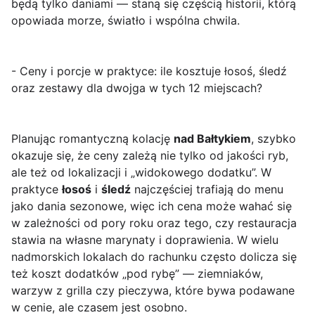
będą tylko daniami — staną się częścią historii, którą
opowiada
morze, światło i wspólna chwila
.
- Ceny i porcje w praktyce: ile kosztuje łosoś, śledź
oraz zestawy dla dwojga w tych 12 miejscach?
Planując romantyczną kolację
nad Bałtykiem
, szybko
okazuje się, że ceny zależą nie tylko od jakości ryb,
ale też od lokalizacji i „widokowego dodatku”. W
praktyce
łosoś
i
śledź
najczęściej trafiają do menu
jako dania sezonowe, więc ich cena może wahać się
w zależności od pory roku oraz tego, czy restauracja
stawia na własne marynaty i doprawienia. W wielu
nadmorskich lokalach do rachunku często dolicza się
też koszt dodatków „pod rybę” — ziemniaków,
warzyw z grilla czy pieczywa, które bywa podawane
w cenie, ale czasem jest osobno.