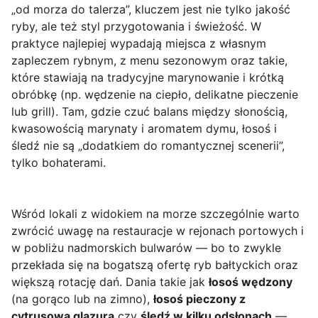
„od morza do talerza”, kluczem jest nie tylko jakość
ryby, ale też styl przygotowania i świeżość. W
praktyce najlepiej wypadają miejsca z własnym
zapleczem rybnym, z menu sezonowym oraz takie,
które stawiają na tradycyjne marynowanie i krótką
obróbkę (np. wędzenie na ciepło, delikatne pieczenie
lub grill). Tam, gdzie czuć balans między słonością,
kwasowością marynaty i aromatem dymu, łosoś i
śledź nie są „dodatkiem do romantycznej scenerii”,
tylko bohaterami.
Wśród lokali z widokiem na morze szczególnie warto
zwrócić uwagę na restauracje w rejonach portowych i
w pobliżu nadmorskich bulwarów — bo to zwykle
przekłada się na bogatszą ofertę ryb bałtyckich oraz
większą rotację dań. Dania takie jak
łosoś wędzony
(na gorąco lub na zimno),
łosoś pieczony z
cytrusową glazurą
czy
śledź w kilku odsłonach
—