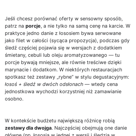
Jeśli chcesz porównać oferty w sensowny sposób,
patrz na
porcje
, a nie tylko na samą cenę na karcie. W
praktyce jedno danie z łososiem bywa serwowane
jako filet w całości (sycąca propozycja), podczas gdy
śledź częściej pojawia się w wersjach z dodatkiem
śmietany, cebuli lub oleju aromatyzowanego — tu
porcje bywają mniejsze, ale równie treściwe dzięki
marynacie i dodatkom. W niektórych restauracjach
spotkasz też zestawy „rybne” w stylu degustacyjnym:
łosoś + śledź w dwóch odsłonach
— wtedy cena
jednostkowa wychodzi korzystniej niż zamawianie
osobno.
W kontekście budżetu największą różnicę robią
zestawy dla dwojga
. Najczęściej obejmują one danie
główne (np. łososia w jednej z wersji i śledzia w