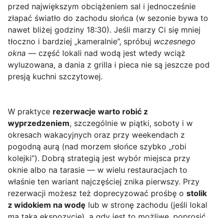
przed największym obciążeniem sal i jednocześnie
złapać światło do zachodu słońca (w sezonie bywa to
nawet bliżej godziny 18:30). Jeśli marzy Ci się mniej
tłoczno i bardziej „kameralnie”, spróbuj
wczesnego
okna
— część lokali nad wodą jest wtedy wciąż
wyluzowana, a dania z grilla i pieca nie są jeszcze pod
presją kuchni szczytowej.
W praktyce
rezerwacje warto robić z
wyprzedzeniem
, szczególnie w piątki, soboty i w
okresach wakacyjnych oraz przy weekendach z
pogodną aurą (nad morzem słońce szybko „robi
kolejki”). Dobrą strategią jest wybór miejsca przy
oknie albo na tarasie — w wielu restauracjach to
właśnie ten wariant najczęściej znika pierwszy. Przy
rezerwacji możesz też doprecyzować prośbę o
stolik
z widokiem na wodę
lub w stronę zachodu (jeśli lokal
ma taką ekspozycję), a gdy jest to możliwe, poprosić