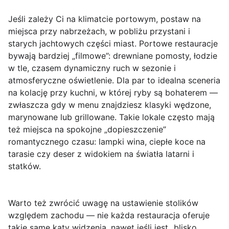
Jeśli zależy Ci na klimatcie portowym, postaw na
miejsca przy nabrzeżach, w pobliżu przystani i
starych jachtowych części miast.
Portowe restauracje
bywają bardziej „filmowe”: drewniane pomosty, łodzie
w tle, czasem dynamiczny ruch w sezonie i
atmosferyczne oświetlenie. Dla par to idealna sceneria
na kolację przy kuchni, w której ryby są bohaterem —
zwłaszcza gdy w menu znajdziesz klasyki wędzone,
marynowane lub grillowane. Takie lokale często mają
też miejsca na spokojne „dopieszczenie”
romantycznego czasu: lampki wina, ciepłe koce na
tarasie czy deser z widokiem na światła latarni i
statków.
Warto też zwrócić uwagę na
ustawienie stolików
względem zachodu — nie każda restauracja oferuje
takie same kąty widzenia, nawet jeśli jest „blisko