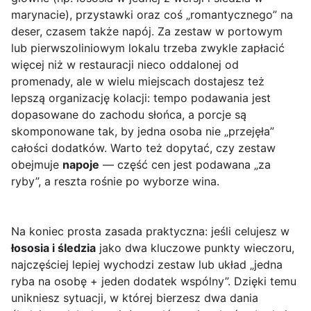
marynacie), przystawki oraz coś „romantycznego” na
deser, czasem także napój. Za zestaw w portowym
lub pierwszoliniowym lokalu trzeba zwykle zapłacić
więcej niż w restauracji nieco oddalonej od
promenady, ale w wielu miejscach dostajesz też
lepszą organizację kolacji: tempo podawania jest
dopasowane do zachodu słońca, a porcje są
skomponowane tak, by jedna osoba nie „przejęła”
całości dodatków. Warto też dopytać, czy zestaw
obejmuje
napoje
— część cen jest podawana „za
ryby”, a reszta rośnie po wyborze wina.
Na koniec prosta zasada praktyczna: jeśli celujesz w
łososia i śledzia
jako dwa kluczowe punkty wieczoru,
najczęściej lepiej wychodzi zestaw lub układ „jedna
ryba na osobę + jeden dodatek wspólny”. Dzięki temu
unikniesz sytuacji, w której bierzesz dwa dania