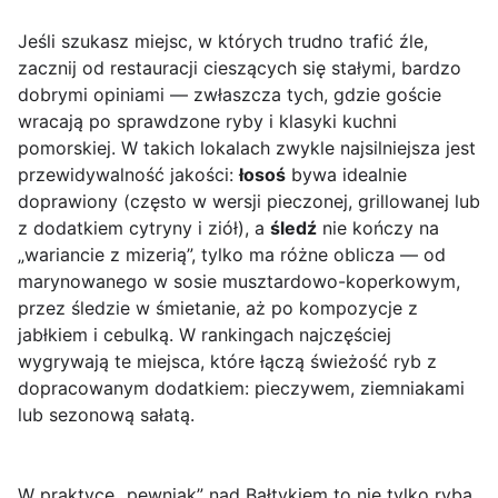
Jeśli szukasz miejsc, w których trudno trafić źle,
zacznij od restauracji cieszących się stałymi, bardzo
dobrymi opiniami — zwłaszcza tych, gdzie goście
wracają po sprawdzone ryby i klasyki kuchni
pomorskiej. W takich lokalach zwykle najsilniejsza jest
przewidywalność jakości:
łosoś
bywa idealnie
doprawiony (często w wersji pieczonej, grillowanej lub
z dodatkiem cytryny i ziół), a
śledź
nie kończy na
„wariancie z mizerią”, tylko ma różne oblicza — od
marynowanego w sosie musztardowo-koperkowym,
przez śledzie w śmietanie, aż po kompozycje z
jabłkiem i cebulką. W rankingach najczęściej
wygrywają te miejsca, które łączą świeżość ryb z
dopracowanym dodatkiem: pieczywem, ziemniakami
lub sezonową sałatą.
W praktyce „pewniak” nad Bałtykiem to nie tylko ryba,