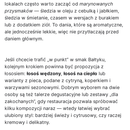
lokalach często warto zacząć od
marynowanych
przysmaków
— śledzia w oleju z cebulką i jabłkiem,
śledzia w śmietanie, czasem w wersjach z burakiem
lub z dodatkiem ziół. To dania, które są aromatyczne,
ale jednocześnie lekkie, więc nie przytłaczają przed
daniem głównym.
Jeśli chcecie trafić „w punkt” w smak Bałtyku,
kolejnym krokiem powinna być propozycja z
łososiem:
łosoś wędzony
,
łosoś na ciepło
lub
warianty z pieca, podane z cytryną, koperkiem i
warzywami sezonowymi. Dobrym wyborem na dwie
osoby są też talerze degustacyjne lub zestawy „dla
zakochanych”, gdy restauracja pozwala spróbować
kilku kompozycji naraz — wtedy łatwiej wybrać
ulubiony styl: bardziej świeży i cytrusowy, czy raczej
kremowy i delikatny.