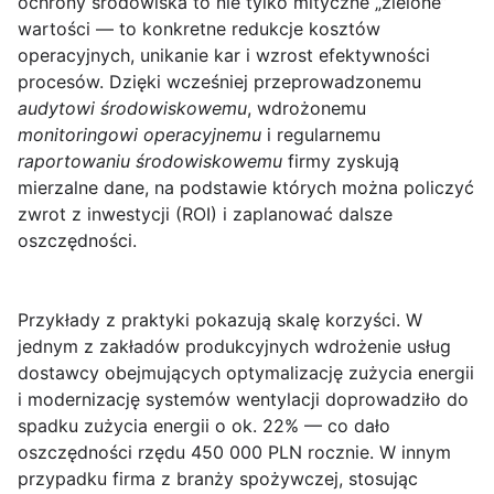
ochrony środowiska to nie tylko mityczne „zielone”
wartości — to konkretne redukcje kosztów
operacyjnych, unikanie kar i wzrost efektywności
procesów. Dzięki wcześniej przeprowadzonemu
audytowi środowiskowemu
, wdrożonemu
monitoringowi operacyjnemu
i regularnemu
raportowaniu środowiskowemu
firmy zyskują
mierzalne dane, na podstawie których można policzyć
zwrot z inwestycji (ROI) i zaplanować dalsze
oszczędności.
Przykłady z praktyki pokazują skalę korzyści. W
jednym z zakładów produkcyjnych wdrożenie usług
dostawcy obejmujących optymalizację zużycia energii
i modernizację systemów wentylacji doprowadziło do
spadku zużycia energii o ok. 22% — co dało
oszczędności rzędu 450 000 PLN rocznie. W innym
przypadku firma z branży spożywczej, stosując