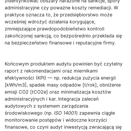
zidentyfikować obszary narażone na sankcje, spory
administracyjne czy poważne koszty remediacji. W
praktyce oznacza to, że przedsiębiorstwo może
wcześniej wdrożyć działania korygujące,
zmniejszające prawdopodobieństwo kontroli
zakończonej sankcją, co bezpośrednio przekłada się
na bezpieczeństwo finansowe i reputacyjne firmy.
Końcowym produktem audytu powinien być czytelny
raport z rekomendacjami oraz miernikami
efektywności (KPI) — np. redukcja zużycia energii
[kWh/m3], spadek masy odpadów [t/rok], obniżenie
emisji CO2 [tCO2e] oraz minimalizacja kosztów
administracyjnych i kar. Integracja zaleceń
audytowych z systemem zarządzania
środowiskowego (np.
ISO 14001
) zapewnia ciągłe
monitorowanie postępów i widoczne korzyści
finansowe, co czyni audyt inwestycją zwracającą się