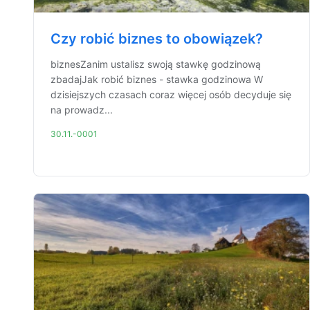
Czy robić biznes to obowiązek?
biznesZanim ustalisz swoją stawkę godzinową
zbadajJak robić biznes - stawka godzinowa W
dzisiejszych czasach coraz więcej osób decyduje się
na prowadz...
30.11.-0001