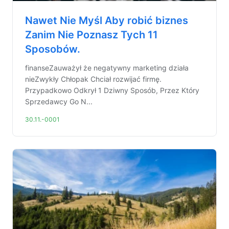
Nawet Nie Myśl Aby robić biznes
Zanim Nie Poznasz Tych 11
Sposobów.
finanseZauważył że negatywny marketing działa
nieZwykły Chłopak Chciał rozwijać firmę.
Przypadkowo Odkrył 1 Dziwny Sposób, Przez Który
Sprzedawcy Go N...
30.11.-0001