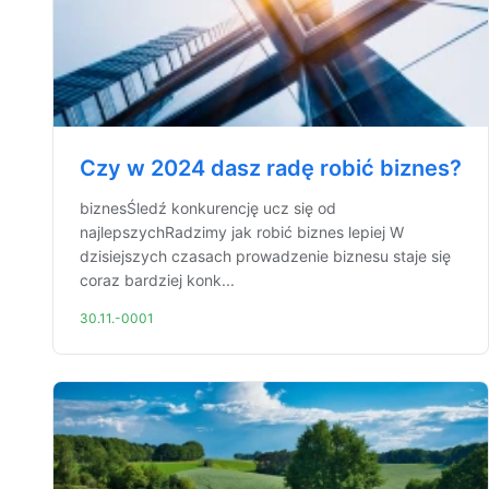
Czy w 2024 dasz radę robić biznes?
biznesŚledź konkurencję ucz się od
najlepszychRadzimy jak robić biznes lepiej W
dzisiejszych czasach prowadzenie biznesu staje się
coraz bardziej konk...
30.11.-0001