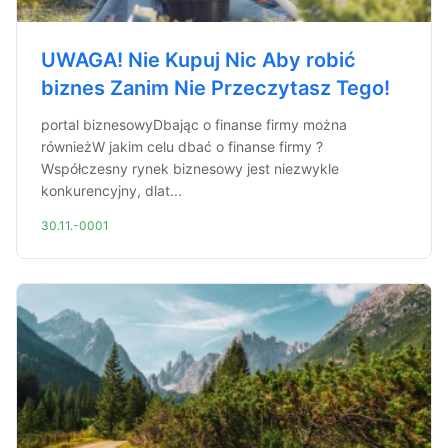
UWAGA! Nie Kupuj Nic Aby robić
biznes Zanim Nie Przeczytasz Tego!
portal biznesowyDbając o finanse firmy można
równieżW jakim celu dbać o finanse firmy ?
Współczesny rynek biznesowy jest niezwykle
konkurencyjny, dlat...
30.11.-0001