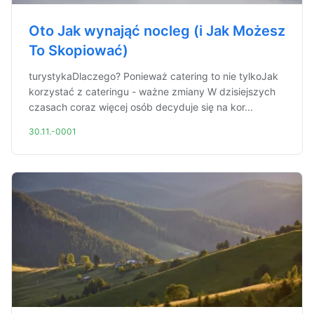
Oto Jak wynająć nocleg (i Jak Możesz
To Skopiować)
turystykaDlaczego? Ponieważ catering to nie tylkoJak
korzystać z cateringu - ważne zmiany W dzisiejszych
czasach coraz więcej osób decyduje się na kor...
30.11.-0001