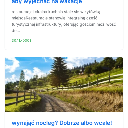
aby wyjechać na wakacje
restauracjeLokalna kuchnia staje się wizytówką
miejscaRestauracje stanowią integralną część
turystycznej infrastruktury, oferując gościom możliwość
de...
30.11.-0001
wynająć nocleg? Dobrze albo wcale!