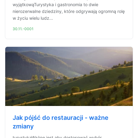
wyjątkowąTurystyka i gastronomia to dwie
nierozerwalne dziedziny, które odgrywają ogromną rolę
w życiu wielu ludz...
30.11.-0001
Jak pójść do restauracji - ważne
zmiany
turystykaWażne jest aby dostosować wybór