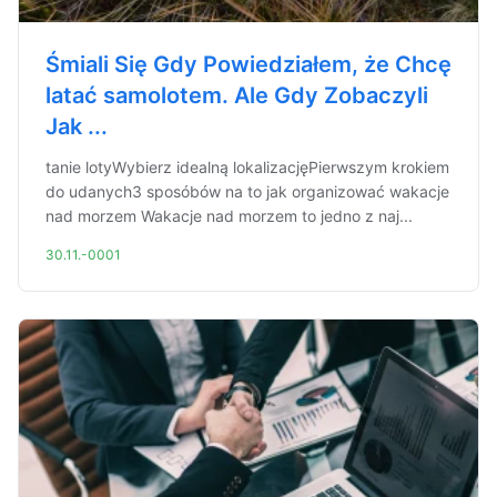
Śmiali Się Gdy Powiedziałem, że Chcę
latać samolotem. Ale Gdy Zobaczyli
Jak ...
tanie lotyWybierz idealną lokalizacjęPierwszym krokiem
do udanych3 sposóbów na to jak organizować wakacje
nad morzem Wakacje nad morzem to jedno z naj...
30.11.-0001