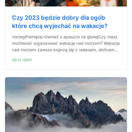
Czy 2023 będzie dobry dla ogób
które chcą wyjechać na wakacje?
noclegiPamiętaj również o apaszce na głowęCzy masz
możliwość organizować wakacje nad morzem? Wakacje
nad morzem zawsze kojarzą się z relaksem, słońcem...
30.11.-0001