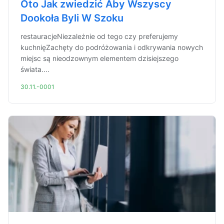
Oto Jak zwiedzić Aby Wszyscy
Dookoła Byli W Szoku
restauracjeNiezależnie od tego czy preferujemy
kuchnięZachęty do podróżowania i odkrywania nowych
miejsc są nieodzownym elementem dzisiejszego
świata....
30.11.-0001