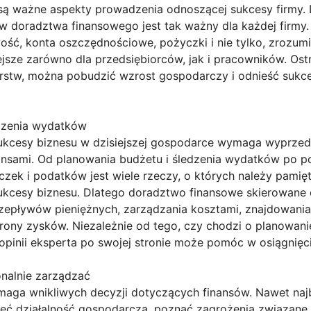
są ważne aspekty prowadzenia odnoszącej sukcesy firmy.
w doradztwa finansowego jest tak ważny dla każdej firmy.
ść, konta oszczędnościowe, pożyczki i nie tylko, zrozumien
ejsze zarówno dla przedsiębiorców, jak i pracowników. Ost
rstw, można pobudzić wzrost gospodarczy i odnieść sukces
edzenia wydatków
cesy biznesu w dzisiejszej gospodarce wymaga wyprzedza
ansami. Od planowania budżetu i śledzenia wydatków po po
zek i podatków jest wiele rzeczy, o których należy pamięta
cesy biznesu. Dlatego doradztwo finansowe skierowane d
zepływów pieniężnych, zarządzania kosztami, znajdowani
rony zysków. Niezależnie od tego, czy chodzi o planowani
pinii eksperta po swojej stronie może pomóc w osiągnięci
onalnie zarządzać
maga wnikliwych decyzji dotyczących finansów. Nawet naj
eć działalność gospodarczą, poznać zagrożenia związane 