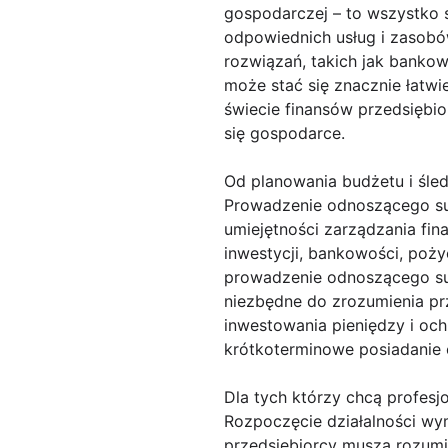
gospodarczej – to wszystko 
odpowiednich usług i zasobó
rozwiązań, takich jak bankowo
może stać się znacznie łatwi
świecie finansów przedsiębio
się gospodarce.
Od planowania budżetu i śl
Prowadzenie odnoszącego suk
umiejętności zarządzania fin
inwestycji, bankowości, pożyc
prowadzenie odnoszącego suk
niezbędne do zrozumienia pr
inwestowania pieniędzy i och
krótkoterminowe posiadanie o
Dla tych którzy chcą profesj
Rozpoczęcie działalności wy
przedsiębiorcy muszą rozumi