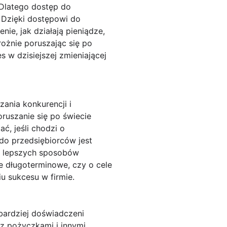
 Dlatego dostęp do
 Dzięki dostępowi do
ie, jak działają pieniądze,
rożnie poruszając się po
 w dzisiejszej zmieniającej
nia konkurencji i
ruszanie się po świecie
ć, jeśli chodzi o
o przedsiębiorców jest
a lepszych sposobów
e długoterminowe, czy o cele
u sukcesu w firmie.
bardziej doświadczeni
z pożyczkami i innymi