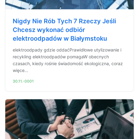
Nigdy Nie Rób Tych 7 Rzeczy Jeśli
Chcesz wykonać odbiór
elektroodpadów w Białymstoku
elektroodpady gdzie oddaćPrawidłowe utylizowanie i
recykling elektroodpadów pomagaW obecnych
czasach, kiedy rośnie świadomość ekologiczna, coraz
więce...
30.11.-0001