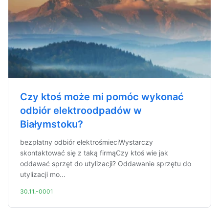
Czy ktoś może mi pomóc wykonać
odbiór elektroodpadów w
Białymstoku?
bezpłatny odbiór elektrośmieciWystarczy
skontaktować się z taką firmąCzy ktoś wie jak
oddawać sprzęt do utylizacji? Oddawanie sprzętu do
utylizacji mo...
30.11.-0001