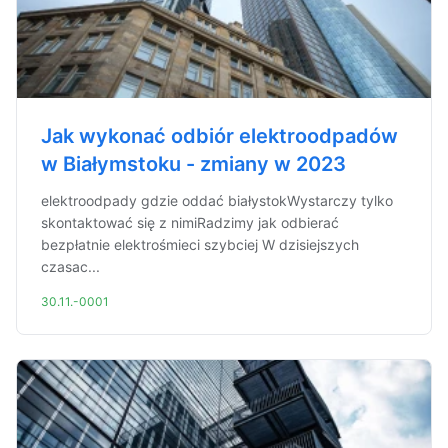
Jak wykonać odbiór elektroodpadów
w Białymstoku - zmiany w 2023
elektroodpady gdzie oddać białystokWystarczy tylko
skontaktować się z nimiRadzimy jak odbierać
bezpłatnie elektrośmieci szybciej W dzisiejszych
czasac...
30.11.-0001