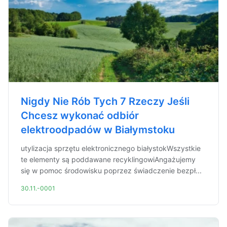
Nigdy Nie Rób Tych 7 Rzeczy Jeśli
Chcesz wykonać odbiór
elektroodpadów w Białymstoku
utylizacja sprzętu elektronicznego białystokWszystkie
te elementy są poddawane recyklingowiAngażujemy
się w pomoc środowisku poprzez świadczenie bezpł...
30.11.-0001