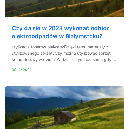
Czy da się w 2023 wykonać odbiór
elektroodpadów w Białymstoku?
utylizacja tonerów białystokDzięki temu materiały z
utylizowanego sprzętuCzy można utylizować sprzęt
komputerowy w dzień? W dzisiejszych czasach, gdy ...
30.11.-0001