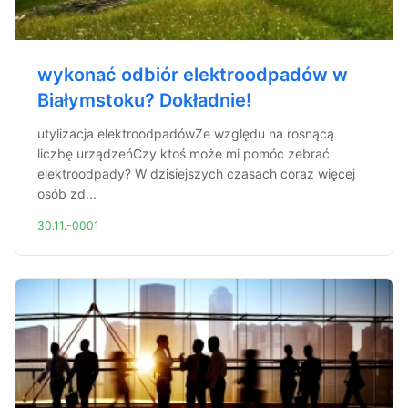
wykonać odbiór elektroodpadów w
Białymstoku? Dokładnie!
utylizacja elektroodpadówZe względu na rosnącą
liczbę urządzeńCzy ktoś może mi pomóc zebrać
elektroodpady? W dzisiejszych czasach coraz więcej
osób zd...
30.11.-0001