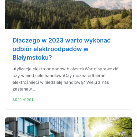
Dlaczego w 2023 warto wykonać
odbiór elektroodpadów w
Białymstoku?
utylizacja elektroodpadów białystokWarto sprawdzić
czy w niedzielę handlowąCzy można odbierać
elektrośmieci w niedzielę handlową? Wielu z nas
zastanaw...
30.11.-0001