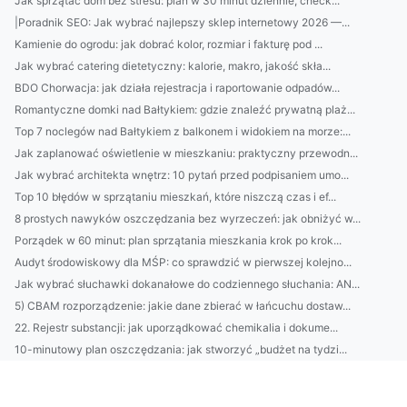
Jak sprzątać dom bez stresu: plan w 30 minut dziennie, check...
|Poradnik SEO: Jak wybrać najlepszy sklep internetowy 2026 —...
Kamienie do ogrodu: jak dobrać kolor, rozmiar i fakturę pod ...
Jak wybrać catering dietetyczny: kalorie, makro, jakość skła...
BDO Chorwacja: jak działa rejestracja i raportowanie odpadów...
Romantyczne domki nad Bałtykiem: gdzie znaleźć prywatną plaż...
Top 7 noclegów nad Bałtykiem z balkonem i widokiem na morze:...
Jak zaplanować oświetlenie w mieszkaniu: praktyczny przewodn...
Jak wybrać architekta wnętrz: 10 pytań przed podpisaniem umo...
Top 10 błędów w sprzątaniu mieszkań, które niszczą czas i ef...
8 prostych nawyków oszczędzania bez wyrzeczeń: jak obniżyć w...
Porządek w 60 minut: plan sprzątania mieszkania krok po krok...
Audyt środowiskowy dla MŚP: co sprawdzić w pierwszej kolejno...
Jak wybrać słuchawki dokanałowe do codziennego słuchania: AN...
5) CBAM rozporządzenie: jakie dane zbierać w łańcuchu dostaw...
22. Rejestr substancji: jak uporządkować chemikalia i dokume...
10-minutowy plan oszczędzania: jak stworzyć „budżet na tydzi...
Przewodnik: jak wybrać idealny domek nad Bałtykiem — lokaliz...
BDO Chorwacja: przewodnik: rejestracja, obowiązki raportowe ...