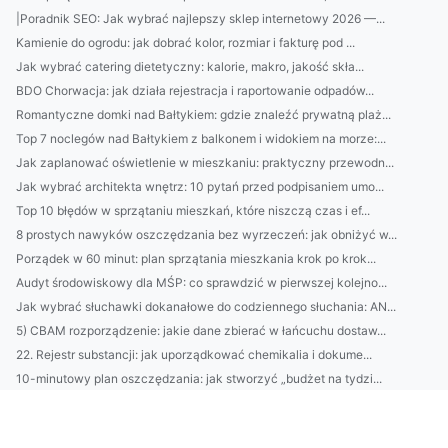
|Poradnik SEO: Jak wybrać najlepszy sklep internetowy 2026 —...
Kamienie do ogrodu: jak dobrać kolor, rozmiar i fakturę pod ...
Jak wybrać catering dietetyczny: kalorie, makro, jakość skła...
BDO Chorwacja: jak działa rejestracja i raportowanie odpadów...
Romantyczne domki nad Bałtykiem: gdzie znaleźć prywatną plaż...
Top 7 noclegów nad Bałtykiem z balkonem i widokiem na morze:...
Jak zaplanować oświetlenie w mieszkaniu: praktyczny przewodn...
Jak wybrać architekta wnętrz: 10 pytań przed podpisaniem umo...
Top 10 błędów w sprzątaniu mieszkań, które niszczą czas i ef...
8 prostych nawyków oszczędzania bez wyrzeczeń: jak obniżyć w...
Porządek w 60 minut: plan sprzątania mieszkania krok po krok...
Audyt środowiskowy dla MŚP: co sprawdzić w pierwszej kolejno...
Jak wybrać słuchawki dokanałowe do codziennego słuchania: AN...
5) CBAM rozporządzenie: jakie dane zbierać w łańcuchu dostaw...
22. Rejestr substancji: jak uporządkować chemikalia i dokume...
10-minutowy plan oszczędzania: jak stworzyć „budżet na tydzi...
Przewodnik: jak wybrać idealny domek nad Bałtykiem — lokaliz...
BDO Chorwacja: przewodnik: rejestracja, obowiązki raportowe ...