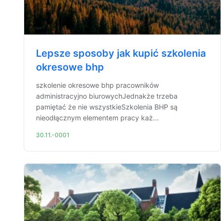
Lepsze sposoby jak kupić szkolenia
okresowe bhp
szkolenie okresowe bhp pracowników
administracyjno biurowychJednakże trzeba
pamiętać że nie wszystkieSzkolenia BHP są
nieodłącznym elementem pracy każ...
30.11.-0001