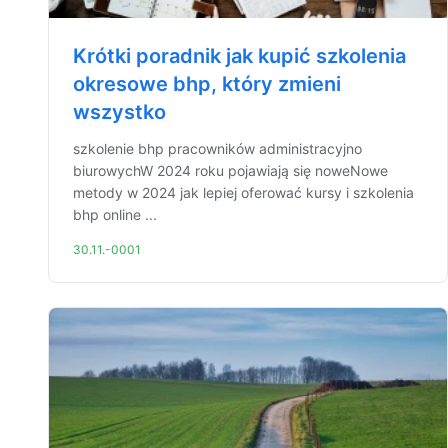
Krótki poradnik jak kupić szkolenia
okresowe bhp, który zmieni
wszystko
szkolenie bhp pracowników administracyjno
biurowychW 2024 roku pojawiają się noweNowe
metody w 2024 jak lepiej oferować kursy i szkolenia
bhp online ...
30.11.-0001