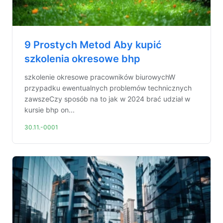
9 Prostych Metod Aby kupić
szkolenia okresowe bhp
szkolenie okresowe pracowników biurowychW
przypadku ewentualnych problemów technicznych
zawszeCzy sposób na to jak w 2024 brać udział w
kursie bhp on...
30.11.-0001