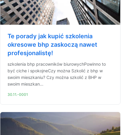
Te porady jak kupić szkolenia
okresowe bhp zaskoczą nawet
profesjonalistę!
szkolenia bhp pracowników biurowychPowinno to
być ciche i spokojneCzy można Szkolić z bhp w
swoim mieszkaniu? Czy można szkolić z BHP w
swoim mieszkan...
30.11.-0001