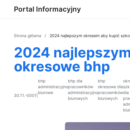
Portal Informacyjny
Strona główna
/
2024 najlepszym okresem aby kupić szko
2024 najlepszym
okresowe bhp
bhp
bhp dla
bhp
okr
administracyjno
pracowników
okresowe dla
szk
biurowe
administracyjno
pracowników
dla
30.11.-0001
|
biurowych
biurowych
pra
adm
biu