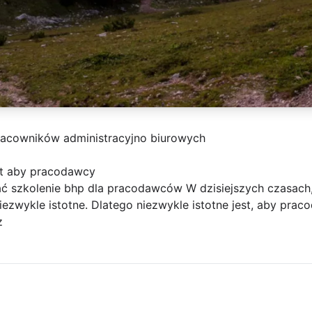
racowników administracyjno biurowych
est aby pracodawcy
ać szkolenie bhp dla pracodawców W dzisiejszych czasach
 niezwykle istotne. Dlatego niezwykle istotne jest, aby pr
z