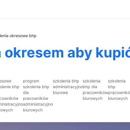
lenia okresowe bhp
 okresem aby kupić
esowe
program
szkolenia bhp
szkolenia
szkolenia
olenie bhp
szkolenia bhp
administracyjno
bhp dla
bhp
dla
biurowe
pracowników
pracownik
cowników
pracowników
biurowych
biurowych
inistracyjno
administracyjno
rowych
biurowych