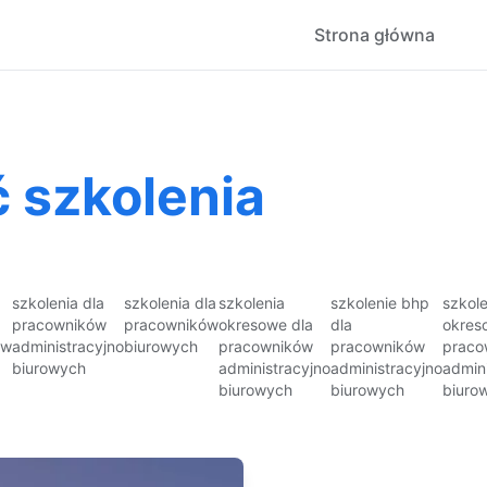
Strona główna
 szkolenia
szkolenia dla
szkolenia dla
szkolenia
szkolenie bhp
szkol
pracowników
pracowników
okresowe dla
dla
okres
ów
administracyjno
biurowych
pracowników
pracowników
praco
biurowych
administracyjno
administracyjno
admin
biurowych
biurowych
biuro