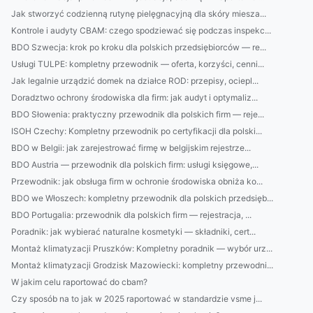
Jak stworzyć codzienną rutynę pielęgnacyjną dla skóry miesza...
Kontrole i audyty CBAM: czego spodziewać się podczas inspekc...
BDO Szwecja: krok po kroku dla polskich przedsiębiorców — re...
Usługi TULPE: kompletny przewodnik — oferta, korzyści, cenni...
Jak legalnie urządzić domek na działce ROD: przepisy, ociepl...
Doradztwo ochrony środowiska dla firm: jak audyt i optymaliz...
BDO Słowenia: praktyczny przewodnik dla polskich firm — reje...
ISOH Czechy: Kompletny przewodnik po certyfikacji dla polski...
BDO w Belgii: jak zarejestrować firmę w belgijskim rejestrze...
BDO Austria — przewodnik dla polskich firm: usługi księgowe,...
Przewodnik: jak obsługa firm w ochronie środowiska obniża ko...
BDO we Włoszech: kompletny przewodnik dla polskich przedsięb...
BDO Portugalia: przewodnik dla polskich firm — rejestracja, ...
Poradnik: jak wybierać naturalne kosmetyki — składniki, cert...
Montaż klimatyzacji Pruszków: Kompletny poradnik — wybór urz...
Montaż klimatyzacji Grodzisk Mazowiecki: kompletny przewodni...
W jakim celu raportować do cbam?
Czy sposób na to jak w 2025 raportować w standardzie vsme j...