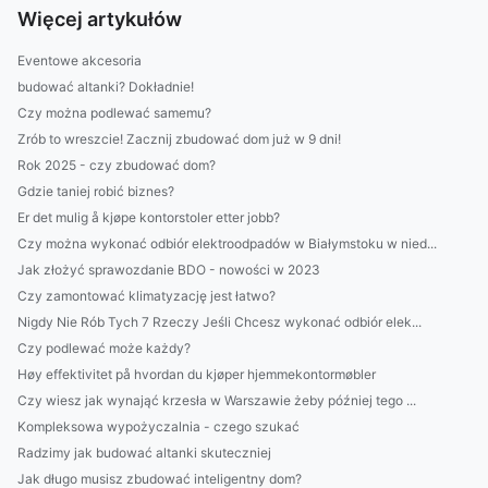
Więcej artykułów
Eventowe akcesoria
budować altanki? Dokładnie!
Czy można podlewać samemu?
Zrób to wreszcie! Zacznij zbudować dom już w 9 dni!
Rok 2025 - czy zbudować dom?
Gdzie taniej robić biznes?
Er det mulig å kjøpe kontorstoler etter jobb?
Czy można wykonać odbiór elektroodpadów w Białymstoku w nied...
Jak złożyć sprawozdanie BDO - nowości w 2023
Czy zamontować klimatyzację jest łatwo?
Nigdy Nie Rób Tych 7 Rzeczy Jeśli Chcesz wykonać odbiór elek...
Czy podlewać może każdy?
Høy effektivitet på hvordan du kjøper hjemmekontormøbler
Czy wiesz jak wynająć krzesła w Warszawie żeby później tego ...
Kompleksowa wypożyczalnia - czego szukać
Radzimy jak budować altanki skuteczniej
Jak długo musisz zbudować inteligentny dom?