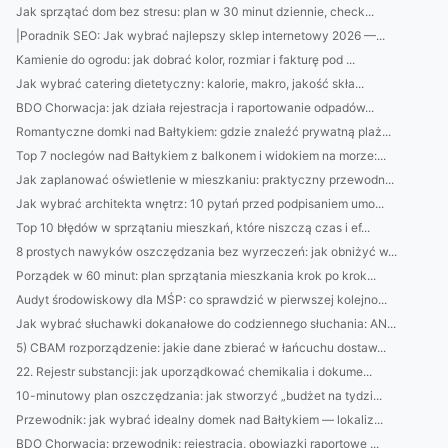
Jak sprzątać dom bez stresu: plan w 30 minut dziennie, check...
|Poradnik SEO: Jak wybrać najlepszy sklep internetowy 2026 —...
Kamienie do ogrodu: jak dobrać kolor, rozmiar i fakturę pod ...
Jak wybrać catering dietetyczny: kalorie, makro, jakość skła...
BDO Chorwacja: jak działa rejestracja i raportowanie odpadów...
Romantyczne domki nad Bałtykiem: gdzie znaleźć prywatną plaż...
Top 7 noclegów nad Bałtykiem z balkonem i widokiem na morze:...
Jak zaplanować oświetlenie w mieszkaniu: praktyczny przewodn...
Jak wybrać architekta wnętrz: 10 pytań przed podpisaniem umo...
Top 10 błędów w sprzątaniu mieszkań, które niszczą czas i ef...
8 prostych nawyków oszczędzania bez wyrzeczeń: jak obniżyć w...
Porządek w 60 minut: plan sprzątania mieszkania krok po krok...
Audyt środowiskowy dla MŚP: co sprawdzić w pierwszej kolejno...
Jak wybrać słuchawki dokanałowe do codziennego słuchania: AN...
5) CBAM rozporządzenie: jakie dane zbierać w łańcuchu dostaw...
22. Rejestr substancji: jak uporządkować chemikalia i dokume...
10-minutowy plan oszczędzania: jak stworzyć „budżet na tydzi...
Przewodnik: jak wybrać idealny domek nad Bałtykiem — lokaliz...
BDO Chorwacja: przewodnik: rejestracja, obowiązki raportowe ...