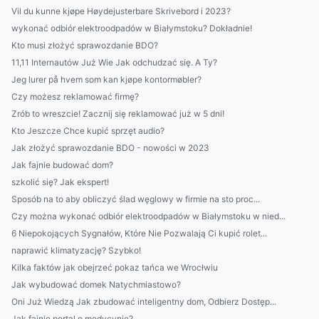
Vil du kunne kjøpe Høydejusterbare Skrivebord i 2023?
wykonać odbiór elektroodpadów w Białymstoku? Dokładnie!
Kto musi złożyć sprawozdanie BDO?
11,11 Internautów Już Wie Jak odchudzać się. A Ty?
Jeg lurer på hvem som kan kjøpe kontormøbler?
Czy możesz reklamować firmę?
Zrób to wreszcie! Zacznij się reklamować już w 5 dni!
Kto Jeszcze Chce kupić sprzęt audio?
Jak złożyć sprawozdanie BDO - nowości w 2023
Jak fajnie budować dom?
szkolić się? Jak ekspert!
Sposób na to aby obliczyć ślad węglowy w firmie na sto proc...
Czy można wykonać odbiór elektroodpadów w Białymstoku w nied...
6 Niepokojących Sygnałów, Które Nie Pozwalają Ci kupić rolet...
naprawić klimatyzację? Szybko!
Kilka faktów jak obejrzeć pokaz tańca we Wrocłwiu
Jak wybudować domek Natychmiastowo?
Oni Już Wiedzą Jak zbudować inteligentny dom, Odbierz Dostęp...
Jak fajnie portal o medycynie?