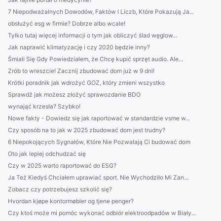
7 Niepodważalnych Dowodów, Faktów I Liczb, Które Pokazują Ja...
obsłużyć esg w firmie? Dobrze albo wcale!
Tylko tutaj więcej informacji o tym jak obliczyć ślad węglow...
Jak naprawić klimatyzację i czy 2020 będzie inny?
Śmiali Się Gdy Powiedziałem, że Chcę kupić sprzęt audio. Ale...
Zrób to wreszcie! Zacznij zbudować dom już w 9 dni!
Krótki poradnik jak wdrożyć GOZ, który zmieni wszystko
Sprawdź jak możesz złożyć sprawozdanie BDO
wynająć krzesła? Szybko!
Nowe fakty - Dowiedz się jak raportować w standardzie vsme w...
Czy sposób na to jak w 2025 zbudować dom jest trudny?
6 Niepokojących Sygnałów, Które Nie Pozwalają Ci budować dom
Oto jak lepiej odchudzać się
Czy w 2025 warto raportować do ESG?
Ja Też Kiedyś Chciałem uprawiać sport. Nie Wychodziło Mi Zan...
Zobacz czy potrzebujesz szkolić się?
Hvordan kjøpe kontormøbler og tjene penger?
Czy ktoś może mi pomóc wykonać odbiór elektroodpadów w Biały...