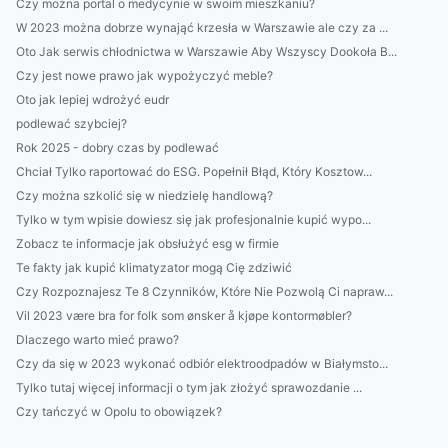
Czy można portal o medycynie w swoim mieszkaniu?
W 2023 można dobrze wynająć krzesła w Warszawie ale czy za ...
Oto Jak serwis chłodnictwa w Warszawie Aby Wszyscy Dookoła B...
Czy jest nowe prawo jak wypożyczyć meble?
Oto jak lepiej wdrożyć eudr
podlewać szybciej?
Rok 2025 - dobry czas by podlewać
Chciał Tylko raportować do ESG. Popełnił Błąd, Który Kosztow...
Czy można szkolić się w niedzielę handlową?
Tylko w tym wpisie dowiesz się jak profesjonalnie kupić wypo...
Zobacz te informacje jak obsłużyć esg w firmie
Te fakty jak kupić klimatyzator mogą Cię zdziwić
Czy Rozpoznajesz Te 8 Czynników, Które Nie Pozwolą Ci napraw...
Vil 2023 være bra for folk som ønsker å kjøpe kontormøbler?
Dlaczego warto mieć prawo?
Czy da się w 2023 wykonać odbiór elektroodpadów w Białymsto...
Tylko tutaj więcej informacji o tym jak złożyć sprawozdanie ...
Czy tańczyć w Opolu to obowiązek?