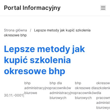
Portal Informacyjny
Strona główna
/
Lepsze metody jak kupić szkolenia
okresowe bhp
Lepsze metody jak
kupić szkolenia
okresowe bhp
bhp
bhp dla
bhp
okresow
administracyjno
pracowników
okresowe dla
szkoleni
biurowe
administracyjno
pracowników
dla
30.11.-0001
|
biurowych
biurowych
pracown
administ
biurowy