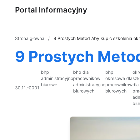
Portal Informacyjny
Strona główna
/
9 Prostych Metod Aby kupić szkolenia o
9 Prostych Meto
bhp
bhp dla
bhp
okr
administracyjno
pracowników
okresowe dla
szk
biurowe
administracyjno
pracowników
dla
30.11.-0001
|
biurowych
biurowych
pra
adm
biu