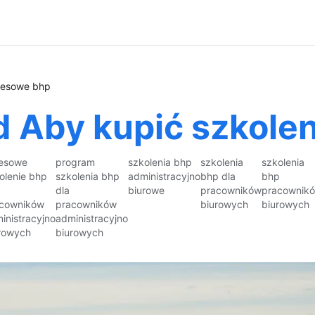
kresowe bhp
d Aby kupić szkole
esowe
program
szkolenia bhp
szkolenia
szkolenia
olenie bhp
szkolenia bhp
administracyjno
bhp dla
bhp
dla
biurowe
pracowników
pracownik
cowników
pracowników
biurowych
biurowych
inistracyjno
administracyjno
rowych
biurowych