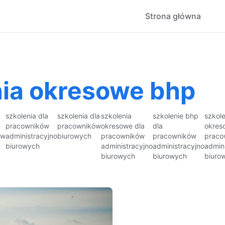
Strona główna
nia okresowe bhp
szkolenia dla
szkolenia dla
szkolenia
szkolenie bhp
szkol
pracowników
pracowników
okresowe dla
dla
okres
ów
administracyjno
biurowych
pracowników
pracowników
praco
biurowych
administracyjno
administracyjno
admin
biurowych
biurowych
biuro