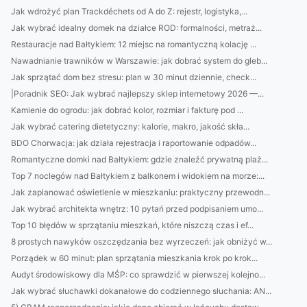
Jak wdrożyć plan Trackdéchets od A do Z: rejestr, logistyka,...
Jak wybrać idealny domek na działce ROD: formalności, metraż...
Restauracje nad Bałtykiem: 12 miejsc na romantyczną kolację ...
Nawadnianie trawników w Warszawie: jak dobrać system do gleb...
Jak sprzątać dom bez stresu: plan w 30 minut dziennie, check...
|Poradnik SEO: Jak wybrać najlepszy sklep internetowy 2026 —...
Kamienie do ogrodu: jak dobrać kolor, rozmiar i fakturę pod ...
Jak wybrać catering dietetyczny: kalorie, makro, jakość skła...
BDO Chorwacja: jak działa rejestracja i raportowanie odpadów...
Romantyczne domki nad Bałtykiem: gdzie znaleźć prywatną plaż...
Top 7 noclegów nad Bałtykiem z balkonem i widokiem na morze:...
Jak zaplanować oświetlenie w mieszkaniu: praktyczny przewodn...
Jak wybrać architekta wnętrz: 10 pytań przed podpisaniem umo...
Top 10 błędów w sprzątaniu mieszkań, które niszczą czas i ef...
8 prostych nawyków oszczędzania bez wyrzeczeń: jak obniżyć w...
Porządek w 60 minut: plan sprzątania mieszkania krok po krok...
Audyt środowiskowy dla MŚP: co sprawdzić w pierwszej kolejno...
Jak wybrać słuchawki dokanałowe do codziennego słuchania: AN...