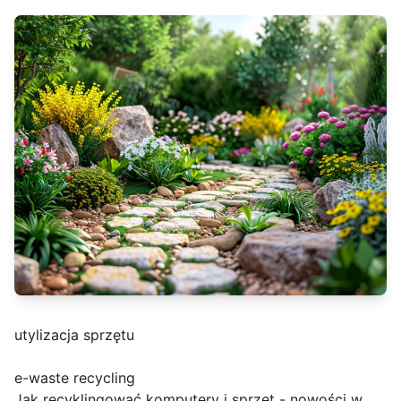
utylizacja sprzętu
e-waste recycling
Jak recyklingować komputery i sprzęt - nowości w