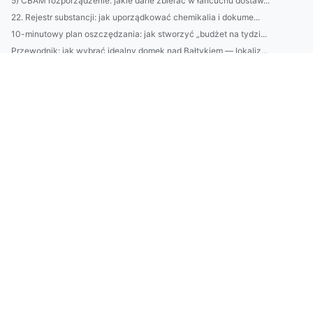
5) CBAM rozporządzenie: jakie dane zbierać w łańcuchu dostaw...
22. Rejestr substancji: jak uporządkować chemikalia i dokume...
10-minutowy plan oszczędzania: jak stworzyć „budżet na tydzi...
Przewodnik: jak wybrać idealny domek nad Bałtykiem — lokaliz...
BDO Chorwacja: przewodnik: rejestracja, obowiązki raportowe ...
Jak stworzyć codzienną rutynę pielęgnacyjną dla skóry miesza...
Kontrole i audyty CBAM: czego spodziewać się podczas inspekc...
BDO Szwecja: krok po kroku dla polskich przedsiębiorców — re...
Usługi TULPE: kompletny przewodnik — oferta, korzyści, cenni...
Jak legalnie urządzić domek na działce ROD: przepisy, ociepl...
Doradztwo ochrony środowiska dla firm: jak audyt i optymaliz...
BDO Słowenia: praktyczny przewodnik dla polskich firm — reje...
ISOH Czechy: Kompletny przewodnik po certyfikacji dla polski...
BDO w Belgii: jak zarejestrować firmę w belgijskim rejestrze...
BDO Austria — przewodnik dla polskich firm: usługi księgowe,...
Przewodnik: jak obsługa firm w ochronie środowiska obniża ko...
BDO we Włoszech: kompletny przewodnik dla polskich przedsięb...
BDO Portugalia: przewodnik dla polskich firm — rejestracja, ...
Poradnik: jak wybierać naturalne kosmetyki — składniki, cert...