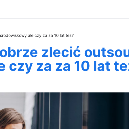
rodowiskowy ale czy za za 10 lat też?
brze zlecić outsou
 czy za za 10 lat t