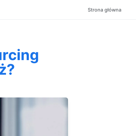
Strona główna
rcing
eż?