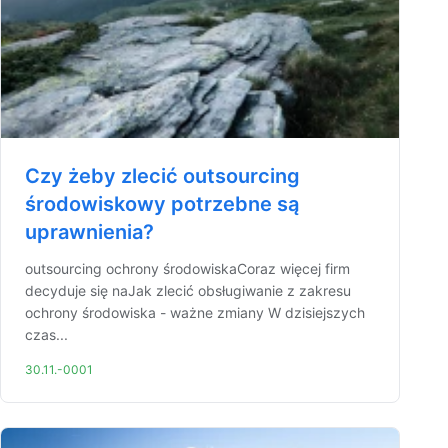
Czy żeby zlecić outsourcing
środowiskowy potrzebne są
uprawnienia?
outsourcing ochrony środowiskaCoraz więcej firm
decyduje się naJak zlecić obsługiwanie z zakresu
ochrony środowiska - ważne zmiany W dzisiejszych
czas...
30.11.-0001