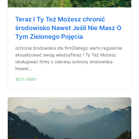
Teraz I Ty Też Możesz chronić
środowisko Nawet Jeśli Nie Masz O
Tym Zielonego Pojęcia
ochrona środowiska dla firmDlatego warto regularnie
aktualizować swoją wiedzęTeraz I Ty Też Możesz
obsługiwać firmy z zakresu ochrony środowiska
Nawet...
30.11.-0001