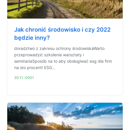
Jak chronić środowisko i czy 2022
będzie inny?
doradztwo z zakresu ochrony środowiskaWarto
przeprowadzić szkolenia warsztaty i
seminariaSposób na to aby obsługiwać esg dla firm
na sto procent! ESG...
30.11.-0001