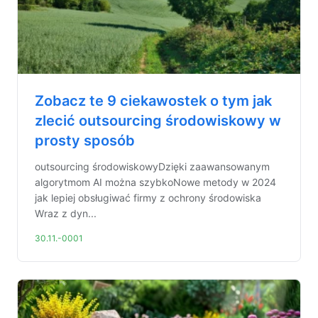
Zobacz te 9 ciekawostek o tym jak
zlecić outsourcing środowiskowy w
prosty sposób
outsourcing środowiskowyDzięki zaawansowanym
algorytmom AI można szybkoNowe metody w 2024
jak lepiej obsługiwać firmy z ochrony środowiska
Wraz z dyn...
30.11.-0001