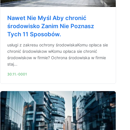
Nawet Nie Myśl Aby chronić
środowisko Zanim Nie Poznasz
Tych 11 Sposobów.
usługi z zakresu ochrony środowiskaKomu opłaca sie
chronić środowiskow wKomu opłaca sie chronić
środowiskow w firmie? Ochrona środowiska w firmie
staj...
30.11.-0001