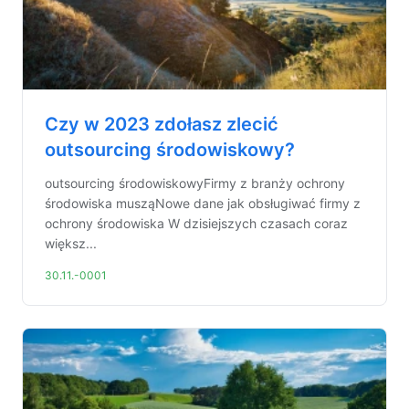
Czy w 2023 zdołasz zlecić
outsourcing środowiskowy?
outsourcing środowiskowyFirmy z branży ochrony
środowiska musząNowe dane jak obsługiwać firmy z
ochrony środowiska W dzisiejszych czasach coraz
większ...
30.11.-0001