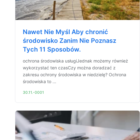
Nawet Nie Myśl Aby chronić
środowisko Zanim Nie Poznasz
Tych 11 Sposobów.
ochrona środowiska usługiJednak możemy również
wykorzystać ten czasCzy można doradzać z
zakresu ochrony środowiska w niedzielę? Ochrona
środowiska to ...
30.11.-0001