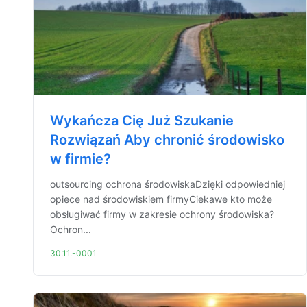
Wykańcza Cię Już Szukanie
Rozwiązań Aby chronić środowisko
w firmie?
outsourcing ochrona środowiskaDzięki odpowiedniej
opiece nad środowiskiem firmyCiekawe kto może
obsługiwać firmy w zakresie ochrony środowiska?
Ochron...
30.11.-0001