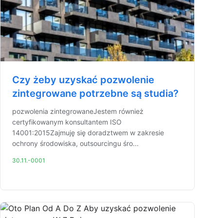
Czy żeby uzyskać pozwolenie
zintegrowane potrzebne są studia?
pozwolenia zintegrowaneJestem również
certyfikowanym konsultantem ISO
14001:2015Zajmuję się doradztwem w zakresie
ochrony środowiska, outsourcingu śro...
30.11.-0001