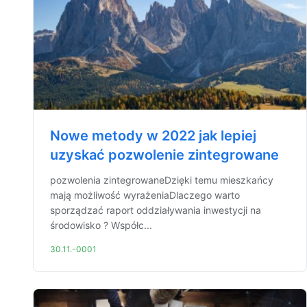
Nowe metody w 2022 jak lepiej
uzyskać pozwolenie zintegrowane
pozwolenia zintegrowaneDzięki temu mieszkańcy
mają możliwość wyrażeniaDlaczego warto
sporządzać raport oddziaływania inwestycji na
środowisko ? Współc...
30.11.-0001