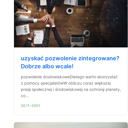
uzyskać pozwolenie zintegrowane?
Dobrze albo wcale!
pozwolenie środowiskoweDlatego warto skorzystać
z pomocy specjalistówW obliczu coraz większej
presji społecznej i środowiskowej na ochronę planety,
co...
30.11.-0001