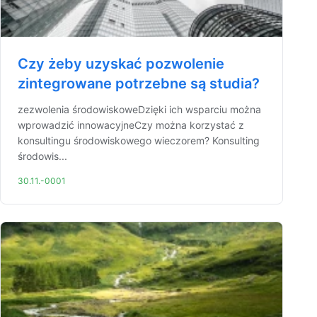
Czy żeby uzyskać pozwolenie
zintegrowane potrzebne są studia?
zezwolenia środowiskoweDzięki ich wsparciu można
wprowadzić innowacyjneCzy można korzystać z
konsultingu środowiskowego wieczorem? Konsulting
środowis...
30.11.-0001