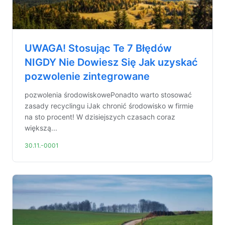
UWAGA! Stosując Te 7 Błędów
NIGDY Nie Dowiesz Się Jak uzyskać
pozwolenie zintegrowane
pozwolenia środowiskowePonadto warto stosować
zasady recyclingu iJak chronić środowisko w firmie
na sto procent! W dzisiejszych czasach coraz
większą...
30.11.-0001