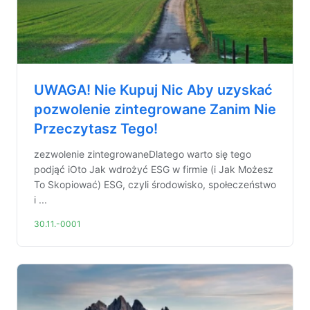
UWAGA! Nie Kupuj Nic Aby uzyskać
pozwolenie zintegrowane Zanim Nie
Przeczytasz Tego!
zezwolenie zintegrowaneDlatego warto się tego
podjąć iOto Jak wdrożyć ESG w firmie (i Jak Możesz
To Skopiować) ESG, czyli środowisko, społeczeństwo
i ...
30.11.-0001