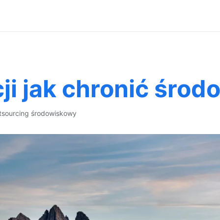
i jak chronić środ
tsourcing środowiskowy