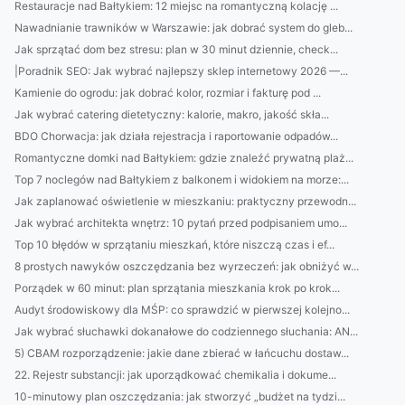
Restauracje nad Bałtykiem: 12 miejsc na romantyczną kolację ...
Nawadnianie trawników w Warszawie: jak dobrać system do gleb...
Jak sprzątać dom bez stresu: plan w 30 minut dziennie, check...
|Poradnik SEO: Jak wybrać najlepszy sklep internetowy 2026 —...
Kamienie do ogrodu: jak dobrać kolor, rozmiar i fakturę pod ...
Jak wybrać catering dietetyczny: kalorie, makro, jakość skła...
BDO Chorwacja: jak działa rejestracja i raportowanie odpadów...
Romantyczne domki nad Bałtykiem: gdzie znaleźć prywatną plaż...
Top 7 noclegów nad Bałtykiem z balkonem i widokiem na morze:...
Jak zaplanować oświetlenie w mieszkaniu: praktyczny przewodn...
Jak wybrać architekta wnętrz: 10 pytań przed podpisaniem umo...
Top 10 błędów w sprzątaniu mieszkań, które niszczą czas i ef...
8 prostych nawyków oszczędzania bez wyrzeczeń: jak obniżyć w...
Porządek w 60 minut: plan sprzątania mieszkania krok po krok...
Audyt środowiskowy dla MŚP: co sprawdzić w pierwszej kolejno...
Jak wybrać słuchawki dokanałowe do codziennego słuchania: AN...
5) CBAM rozporządzenie: jakie dane zbierać w łańcuchu dostaw...
22. Rejestr substancji: jak uporządkować chemikalia i dokume...
10-minutowy plan oszczędzania: jak stworzyć „budżet na tydzi...