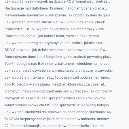
Jak wybrać idealny domek na działce ROD: formalności, metraż...
Restauracje nad Bałtykiem: 12 miejsc na romantyczną kolację ...
Nawadnianie trawników w Warszawie: jak dobrać system do gleb...
Jak sprzątać dom bez stresu: plan w 30 minut dziennie, check...
|Poradnik SEO: Jak wybrać najlepszy sklep internetowy 2026 —...
Kamienie do ogrodu: jak dobrać kolor, rozmiar i fakturę pod ...
Jak wybrać catering dietetyczny: kalorie, makro, jakość skła...
BDO Chorwacja: jak działa rejestracja i raportowanie odpadów...
Romantyczne domki nad Bałtykiem: gdzie znaleźć prywatną plaż...
Top 7 noclegów nad Bałtykiem z balkonem i widokiem na morze:...
Jak zaplanować oświetlenie w mieszkaniu: praktyczny przewodn...
Jak wybrać architekta wnętrz: 10 pytań przed podpisaniem umo...
Top 10 błędów w sprzątaniu mieszkań, które niszczą czas i ef...
8 prostych nawyków oszczędzania bez wyrzeczeń: jak obniżyć w...
Porządek w 60 minut: plan sprzątania mieszkania krok po krok...
Audyt środowiskowy dla MŚP: co sprawdzić w pierwszej kolejno...
Jak wybrać słuchawki dokanałowe do codziennego słuchania: AN...
5) CBAM rozporządzenie: jakie dane zbierać w łańcuchu dostaw...
22. Rejestr substancji: jak uporządkować chemikalia i dokume...