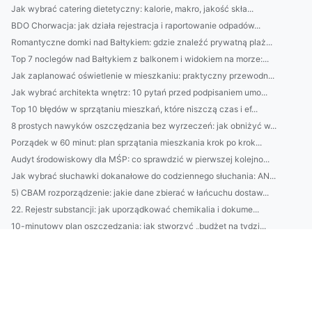
Jak wybrać catering dietetyczny: kalorie, makro, jakość skła...
BDO Chorwacja: jak działa rejestracja i raportowanie odpadów...
Romantyczne domki nad Bałtykiem: gdzie znaleźć prywatną plaż...
Top 7 noclegów nad Bałtykiem z balkonem i widokiem na morze:...
Jak zaplanować oświetlenie w mieszkaniu: praktyczny przewodn...
Jak wybrać architekta wnętrz: 10 pytań przed podpisaniem umo...
Top 10 błędów w sprzątaniu mieszkań, które niszczą czas i ef...
8 prostych nawyków oszczędzania bez wyrzeczeń: jak obniżyć w...
Porządek w 60 minut: plan sprzątania mieszkania krok po krok...
Audyt środowiskowy dla MŚP: co sprawdzić w pierwszej kolejno...
Jak wybrać słuchawki dokanałowe do codziennego słuchania: AN...
5) CBAM rozporządzenie: jakie dane zbierać w łańcuchu dostaw...
22. Rejestr substancji: jak uporządkować chemikalia i dokume...
10-minutowy plan oszczędzania: jak stworzyć „budżet na tydzi...
Przewodnik: jak wybrać idealny domek nad Bałtykiem — lokaliz...
BDO Chorwacja: przewodnik: rejestracja, obowiązki raportowe ...
Jak stworzyć codzienną rutynę pielęgnacyjną dla skóry miesza...
Kontrole i audyty CBAM: czego spodziewać się podczas inspekc...
BDO Szwecja: krok po kroku dla polskich przedsiębiorców — re...