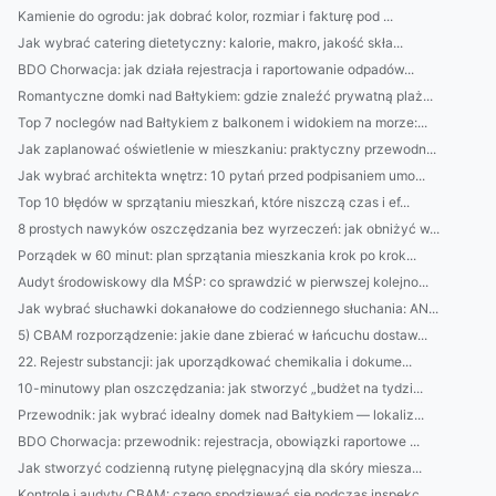
Kamienie do ogrodu: jak dobrać kolor, rozmiar i fakturę pod ...
Jak wybrać catering dietetyczny: kalorie, makro, jakość skła...
BDO Chorwacja: jak działa rejestracja i raportowanie odpadów...
Romantyczne domki nad Bałtykiem: gdzie znaleźć prywatną plaż...
Top 7 noclegów nad Bałtykiem z balkonem i widokiem na morze:...
Jak zaplanować oświetlenie w mieszkaniu: praktyczny przewodn...
Jak wybrać architekta wnętrz: 10 pytań przed podpisaniem umo...
Top 10 błędów w sprzątaniu mieszkań, które niszczą czas i ef...
8 prostych nawyków oszczędzania bez wyrzeczeń: jak obniżyć w...
Porządek w 60 minut: plan sprzątania mieszkania krok po krok...
Audyt środowiskowy dla MŚP: co sprawdzić w pierwszej kolejno...
Jak wybrać słuchawki dokanałowe do codziennego słuchania: AN...
5) CBAM rozporządzenie: jakie dane zbierać w łańcuchu dostaw...
22. Rejestr substancji: jak uporządkować chemikalia i dokume...
10-minutowy plan oszczędzania: jak stworzyć „budżet na tydzi...
Przewodnik: jak wybrać idealny domek nad Bałtykiem — lokaliz...
BDO Chorwacja: przewodnik: rejestracja, obowiązki raportowe ...
Jak stworzyć codzienną rutynę pielęgnacyjną dla skóry miesza...
Kontrole i audyty CBAM: czego spodziewać się podczas inspekc...