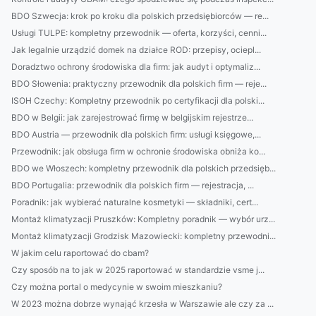
BDO Szwecja: krok po kroku dla polskich przedsiębiorców — re...
Usługi TULPE: kompletny przewodnik — oferta, korzyści, cenni...
Jak legalnie urządzić domek na działce ROD: przepisy, ociepl...
Doradztwo ochrony środowiska dla firm: jak audyt i optymaliz...
BDO Słowenia: praktyczny przewodnik dla polskich firm — reje...
ISOH Czechy: Kompletny przewodnik po certyfikacji dla polski...
BDO w Belgii: jak zarejestrować firmę w belgijskim rejestrze...
BDO Austria — przewodnik dla polskich firm: usługi księgowe,...
Przewodnik: jak obsługa firm w ochronie środowiska obniża ko...
BDO we Włoszech: kompletny przewodnik dla polskich przedsięb...
BDO Portugalia: przewodnik dla polskich firm — rejestracja, ...
Poradnik: jak wybierać naturalne kosmetyki — składniki, cert...
Montaż klimatyzacji Pruszków: Kompletny poradnik — wybór urz...
Montaż klimatyzacji Grodzisk Mazowiecki: kompletny przewodni...
W jakim celu raportować do cbam?
Czy sposób na to jak w 2025 raportować w standardzie vsme j...
Czy można portal o medycynie w swoim mieszkaniu?
W 2023 można dobrze wynająć krzesła w Warszawie ale czy za ...