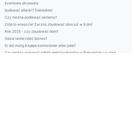
Eventowe akcesoria
budować altanki? Dokładnie!
Czy można podlewać samemu?
Zrób to wreszcie! Zacznij zbudować dom już w 9 dni!
Rok 2025 - czy zbudować dom?
Gdzie taniej robić biznes?
Er det mulig å kjøpe kontorstoler etter jobb?
Czy można wykonać odbiór elektroodpadów w Białymstoku w nied...
Jak złożyć sprawozdanie BDO - nowości w 2023
Czy zamontować klimatyzację jest łatwo?
Nigdy Nie Rób Tych 7 Rzeczy Jeśli Chcesz wykonać odbiór elek...
Czy podlewać może każdy?
Høy effektivitet på hvordan du kjøper hjemmekontormøbler
Czy wiesz jak wynająć krzesła w Warszawie żeby później tego ...
Kompleksowa wypożyczalnia - czego szukać
Radzimy jak budować altanki skuteczniej
Jak długo musisz zbudować inteligentny dom?
Vil du kunne kjøpe Høydejusterbare Skrivebord i 2023?
wykonać odbiór elektroodpadów w Białymstoku? Dokładnie!