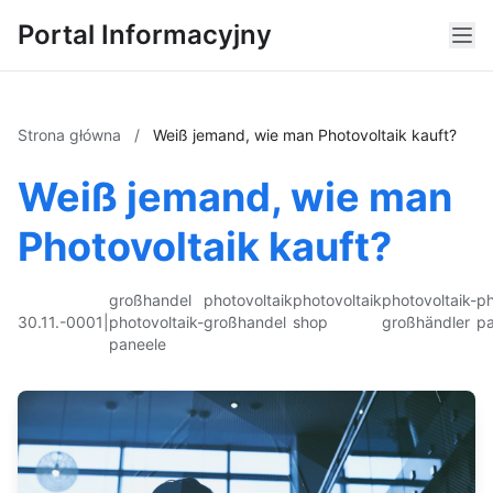
Portal Informacyjny
Strona główna
/
Weiß jemand, wie man Photovoltaik kauft?
Weiß jemand, wie man
Photovoltaik kauft?
großhandel
photovoltaik
photovoltaik
photovoltaik-
ph
30.11.-0001
|
photovoltaik-
großhandel
shop
großhändler
pa
paneele