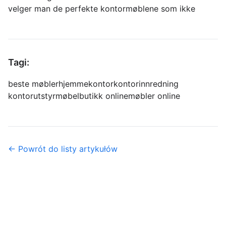
velger man de perfekte kontormøblene som ikke
Tagi:
beste møbler
hjemmekontor
kontorinnredning
kontorutstyr
møbelbutikk online
møbler online
← Powrót do listy artykułów