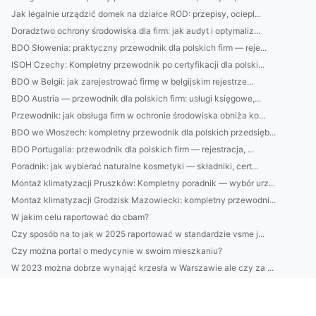
Jak legalnie urządzić domek na działce ROD: przepisy, ociepl...
Doradztwo ochrony środowiska dla firm: jak audyt i optymaliz...
BDO Słowenia: praktyczny przewodnik dla polskich firm — reje...
ISOH Czechy: Kompletny przewodnik po certyfikacji dla polski...
BDO w Belgii: jak zarejestrować firmę w belgijskim rejestrze...
BDO Austria — przewodnik dla polskich firm: usługi księgowe,...
Przewodnik: jak obsługa firm w ochronie środowiska obniża ko...
BDO we Włoszech: kompletny przewodnik dla polskich przedsięb...
BDO Portugalia: przewodnik dla polskich firm — rejestracja, ...
Poradnik: jak wybierać naturalne kosmetyki — składniki, cert...
Montaż klimatyzacji Pruszków: Kompletny poradnik — wybór urz...
Montaż klimatyzacji Grodzisk Mazowiecki: kompletny przewodni...
W jakim celu raportować do cbam?
Czy sposób na to jak w 2025 raportować w standardzie vsme j...
Czy można portal o medycynie w swoim mieszkaniu?
W 2023 można dobrze wynająć krzesła w Warszawie ale czy za ...
Oto Jak serwis chłodnictwa w Warszawie Aby Wszyscy Dookoła B...
Czy jest nowe prawo jak wypożyczyć meble?