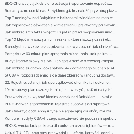
BDO Chorwacja: jak działa rejestracja i raportowanie odpadów...
Romantyczne domki nad Bałtykiem: gdzie znaleźć prywatną plaż...
Top 7 noclegów nad Bałtykiem z balkonem i widokiem na morze:...
Jak zaplanować oświetlenie w mieszkaniu: praktyczny przewodn...
Jak wybrać architekta wnętrz: 10 pytań przed podpisaniem umo...
Top 10 błędów w sprzątaniu mieszkań, które niszczą czas i ef...
8 prostych nawyków oszczędzania bez wyrzeczeń: jak obniżyć w...
Porządek w 60 minut: plan sprzątania mieszkania krok po krok...
Audyt środowiskowy dla MŚP: co sprawdzić w pierwszej kolejno...
Jak wybrać słuchawki dokanałowe do codziennego słuchania: AN...
5) CBAM rozporządzenie: jakie dane zbierać w łańcuchu dostaw...
22. Rejestr substancji: jak uporządkować chemikalia i dokume...
10-minutowy plan oszczędzania: jak stworzyć „budżet na tydzi...
Przewodnik: jak wybrać idealny domek nad Bałtykiem — lokaliz...
BDO Chorwacja: przewodnik: rejestracja, obowiązki raportowe ...
Jak stworzyć codzienną rutynę pielęgnacyjną dla skóry miesza...
Kontrole i audyty CBAM: czego spodziewać się podczas inspekc...
BDO Szwecja: krok po kroku dla polskich przedsiębiorców — re...
Usługi TULPE: kompletny przewodnik — oferta, korzyści, cenni...