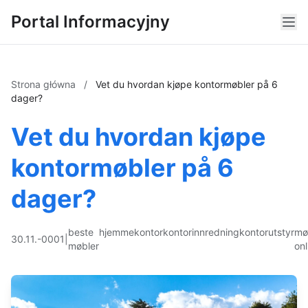
Portal Informacyjny
Strona główna
/
Vet du hvordan kjøpe kontormøbler på 6
dager?
Vet du hvordan kjøpe
kontormøbler på 6
dager?
beste
hjemmekontor
kontorinnredning
kontorutstyr
mø
30.11.-0001
|
møbler
onl