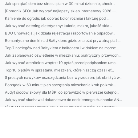
Jak sprzątać dom bez stresu: plan w 30 minut dziennie, check...
|Poradnik SEO: Jak wybrać najlepszy sklep internetowy 2026 —...
Kamienie do ogrodu: jak dobrać kolor, rozmiar i fakturę pod ...
Jak wybrać catering dietetyczny: kalorie, makro, jakość skła...
BDO Chorwacja: jak działa rejestracja i raportowanie odpadów...
Romantyczne domki nad Bałtykiem: gdzie znaleźć prywatną plaż...
Top 7 noclegów nad Bałtykiem z balkonem i widokiem na morze:...
Jak zaplanować oświetlenie w mieszkaniu: praktyczny przewodn...
Jak wybrać architekta wnętrz: 10 pytań przed podpisaniem umo...
Top 10 błędów w sprzątaniu mieszkań, które niszczą czas i ef...
8 prostych nawyków oszczędzania bez wyrzeczeń: jak obniżyć w...
Porządek w 60 minut: plan sprzątania mieszkania krok po krok...
Audyt środowiskowy dla MŚP: co sprawdzić w pierwszej kolejno...
Jak wybrać słuchawki dokanałowe do codziennego słuchania: AN...
5) CBAM rozporządzenie: jakie dane zbierać w łańcuchu dostaw...
22. Rejestr substancji: jak uporządkować chemikalia i dokume...
10-minutowy plan oszczędzania: jak stworzyć „budżet na tydzi...
Przewodnik: jak wybrać idealny domek nad Bałtykiem — lokaliz...
BDO Chorwacja: przewodnik: rejestracja, obowiązki raportowe ...