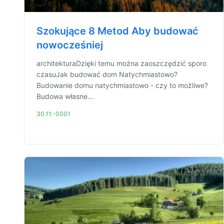
Szokujące 8 Metod Aby budować
nowocześniej
architekturaDzięki temu można zaoszczędzić sporo
czasuJak budować dom Natychmiastowo?
Budowanie domu natychmiastowo - czy to możliwe?
Budowa własne...
30.11.-0001