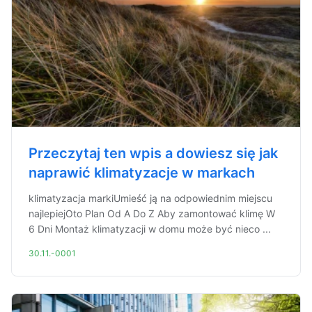
Przeczytaj ten wpis a dowiesz się jak
naprawić klimatyzacje w markach
klimatyzacja markiUmieść ją na odpowiednim miejscu
najlepiejOto Plan Od A Do Z Aby zamontować klimę W
6 Dni Montaż klimatyzacji w domu może być nieco ...
30.11.-0001