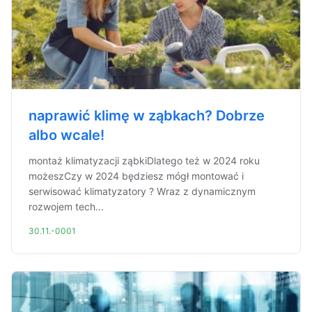
naprawić klimę w ząbkach? Dobrze
albo wcale!
montaż klimatyzacji ząbkiDlatego też w 2024 roku
możeszCzy w 2024 będziesz mógł montować i
serwisować klimatyzatory ? Wraz z dynamicznym
rozwojem tech...
30.11.-0001