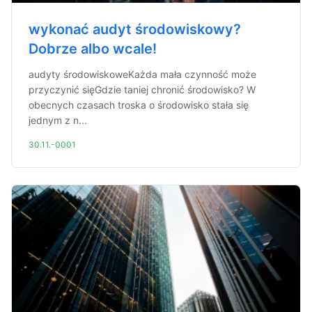
wykonać audyt środowiskowy?
Dobrze albo wcale!
audyty środowiskoweKażda mała czynność może
przyczynić sięGdzie taniej chronić środowisko? W
obecnych czasach troska o środowisko stała się
jednym z n...
30.11.-0001