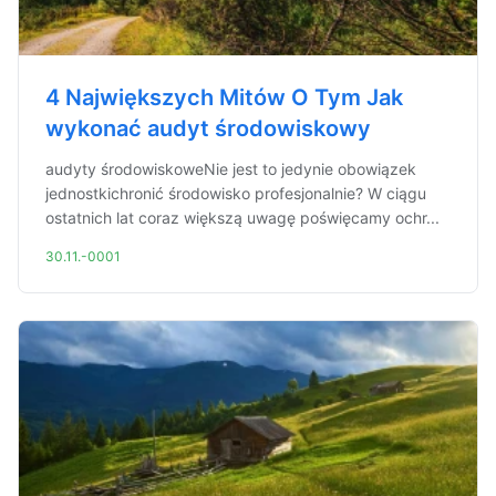
4 Największych Mitów O Tym Jak
wykonać audyt środowiskowy
audyty środowiskoweNie jest to jedynie obowiązek
jednostkichronić środowisko profesjonalnie? W ciągu
ostatnich lat coraz większą uwagę poświęcamy ochr...
30.11.-0001