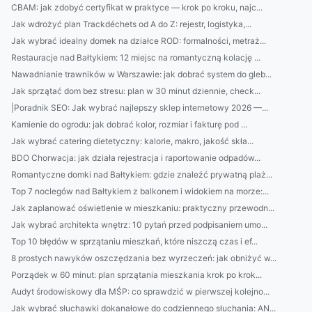
CBAM: jak zdobyć certyfikat w praktyce — krok po kroku, najc...
Jak wdrożyć plan Trackdéchets od A do Z: rejestr, logistyka,...
Jak wybrać idealny domek na działce ROD: formalności, metraż...
Restauracje nad Bałtykiem: 12 miejsc na romantyczną kolację ...
Nawadnianie trawników w Warszawie: jak dobrać system do gleb...
Jak sprzątać dom bez stresu: plan w 30 minut dziennie, check...
|Poradnik SEO: Jak wybrać najlepszy sklep internetowy 2026 —...
Kamienie do ogrodu: jak dobrać kolor, rozmiar i fakturę pod ...
Jak wybrać catering dietetyczny: kalorie, makro, jakość skła...
BDO Chorwacja: jak działa rejestracja i raportowanie odpadów...
Romantyczne domki nad Bałtykiem: gdzie znaleźć prywatną plaż...
Top 7 noclegów nad Bałtykiem z balkonem i widokiem na morze:...
Jak zaplanować oświetlenie w mieszkaniu: praktyczny przewodn...
Jak wybrać architekta wnętrz: 10 pytań przed podpisaniem umo...
Top 10 błędów w sprzątaniu mieszkań, które niszczą czas i ef...
8 prostych nawyków oszczędzania bez wyrzeczeń: jak obniżyć w...
Porządek w 60 minut: plan sprzątania mieszkania krok po krok...
Audyt środowiskowy dla MŚP: co sprawdzić w pierwszej kolejno...
Jak wybrać słuchawki dokanałowe do codziennego słuchania: AN...