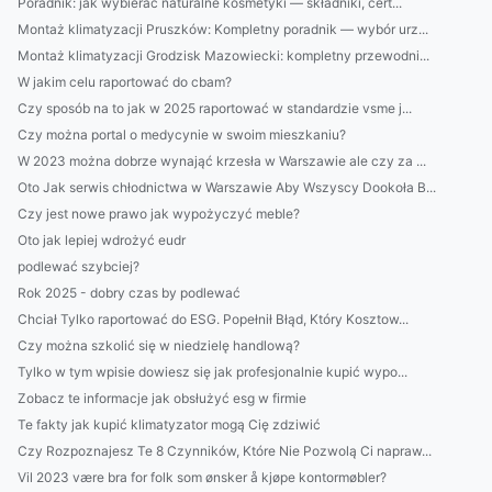
Poradnik: jak wybierać naturalne kosmetyki — składniki, cert...
Montaż klimatyzacji Pruszków: Kompletny poradnik — wybór urz...
Montaż klimatyzacji Grodzisk Mazowiecki: kompletny przewodni...
W jakim celu raportować do cbam?
Czy sposób na to jak w 2025 raportować w standardzie vsme j...
Czy można portal o medycynie w swoim mieszkaniu?
W 2023 można dobrze wynająć krzesła w Warszawie ale czy za ...
Oto Jak serwis chłodnictwa w Warszawie Aby Wszyscy Dookoła B...
Czy jest nowe prawo jak wypożyczyć meble?
Oto jak lepiej wdrożyć eudr
podlewać szybciej?
Rok 2025 - dobry czas by podlewać
Chciał Tylko raportować do ESG. Popełnił Błąd, Który Kosztow...
Czy można szkolić się w niedzielę handlową?
Tylko w tym wpisie dowiesz się jak profesjonalnie kupić wypo...
Zobacz te informacje jak obsłużyć esg w firmie
Te fakty jak kupić klimatyzator mogą Cię zdziwić
Czy Rozpoznajesz Te 8 Czynników, Które Nie Pozwolą Ci napraw...
Vil 2023 være bra for folk som ønsker å kjøpe kontormøbler?