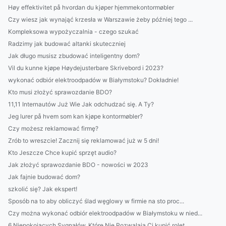
Høy effektivitet på hvordan du kjøper hjemmekontormøbler
Czy wiesz jak wynająć krzesła w Warszawie żeby później tego ...
Kompleksowa wypożyczalnia - czego szukać
Radzimy jak budować altanki skuteczniej
Jak długo musisz zbudować inteligentny dom?
Vil du kunne kjøpe Høydejusterbare Skrivebord i 2023?
wykonać odbiór elektroodpadów w Białymstoku? Dokładnie!
Kto musi złożyć sprawozdanie BDO?
11,11 Internautów Już Wie Jak odchudzać się. A Ty?
Jeg lurer på hvem som kan kjøpe kontormøbler?
Czy możesz reklamować firmę?
Zrób to wreszcie! Zacznij się reklamować już w 5 dni!
Kto Jeszcze Chce kupić sprzęt audio?
Jak złożyć sprawozdanie BDO - nowości w 2023
Jak fajnie budować dom?
szkolić się? Jak ekspert!
Sposób na to aby obliczyć ślad węglowy w firmie na sto proc...
Czy można wykonać odbiór elektroodpadów w Białymstoku w nied...
6 Niepokojących Sygnałów, Które Nie Pozwalają Ci kupić rolet...