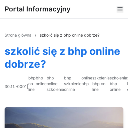
Portal Informacyjny
Strona główna
/
szkolić się z bhp online dobrze?
szkolić się z bhp online
dobrze?
bhp
bhp
bhp
bhp
online
szkolenia
szkolenia
on
online
online
szkolenie
bhp
bhp on
bhp
30.11.-0001
|
line
szkolenie
online
line
online