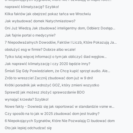
naprawić klimatyzację? Szybko!
Kilka faktów jak obejrzeć pokaz tańca we Wrocłwiu
Jak wybudować domek Natychmiastowo?
Oni Już Wiedzą Jak zbudować inteligentny dom, Odbierz Dostęp...
Jak fajnie portal o medycynie?
7 Niepodważalnych Dowodów, Faktów I Liczb, Które Pokazują Ja...
obsłużyć esg w firmie? Dobrze albo wcale!
Tylko tutaj więcej informacji o tym jak obliczyć ślad węglow...
Jak naprawić klimatyzację i czy 2020 będzie inny?
Śmiali Się Gdy Powiedziałem, że Chcę kupić sprzęt audio. Ale...
Zrób to wreszcie! Zacznij zbudować dom już w 9 dni!
Krótki poradnik jak wdrożyć GOZ, który zmieni wszystko
Sprawdź jak możesz złożyć sprawozdanie BDO
wynająć krzesła? Szybko!
Nowe fakty - Dowiedz się jak raportować w standardzie vsme w...
Czy sposób na to jak w 2025 zbudować dom jest trudny?
6 Niepokojących Sygnałów, Które Nie Pozwalają Ci budować dom
Oto jak lepiej odchudzać się