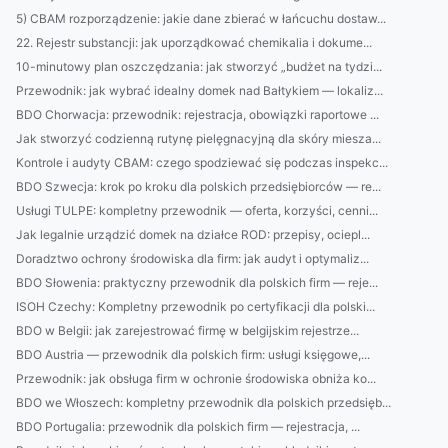
5) CBAM rozporządzenie: jakie dane zbierać w łańcuchu dostaw...
22. Rejestr substancji: jak uporządkować chemikalia i dokume...
10-minutowy plan oszczędzania: jak stworzyć „budżet na tydzi...
Przewodnik: jak wybrać idealny domek nad Bałtykiem — lokaliz...
BDO Chorwacja: przewodnik: rejestracja, obowiązki raportowe ...
Jak stworzyć codzienną rutynę pielęgnacyjną dla skóry miesza...
Kontrole i audyty CBAM: czego spodziewać się podczas inspekc...
BDO Szwecja: krok po kroku dla polskich przedsiębiorców — re...
Usługi TULPE: kompletny przewodnik — oferta, korzyści, cenni...
Jak legalnie urządzić domek na działce ROD: przepisy, ociepl...
Doradztwo ochrony środowiska dla firm: jak audyt i optymaliz...
BDO Słowenia: praktyczny przewodnik dla polskich firm — reje...
ISOH Czechy: Kompletny przewodnik po certyfikacji dla polski...
BDO w Belgii: jak zarejestrować firmę w belgijskim rejestrze...
BDO Austria — przewodnik dla polskich firm: usługi księgowe,...
Przewodnik: jak obsługa firm w ochronie środowiska obniża ko...
BDO we Włoszech: kompletny przewodnik dla polskich przedsięb...
BDO Portugalia: przewodnik dla polskich firm — rejestracja, ...