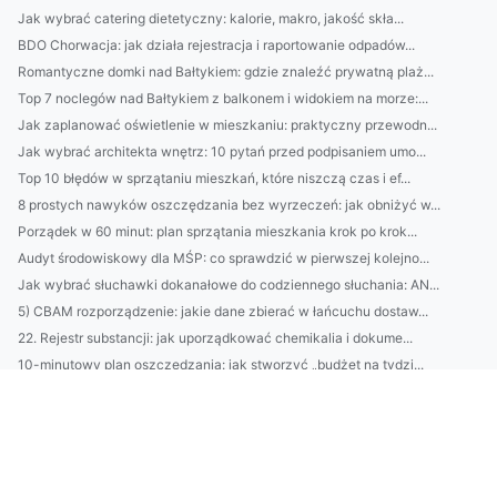
Jak wybrać catering dietetyczny: kalorie, makro, jakość skła...
BDO Chorwacja: jak działa rejestracja i raportowanie odpadów...
Romantyczne domki nad Bałtykiem: gdzie znaleźć prywatną plaż...
Top 7 noclegów nad Bałtykiem z balkonem i widokiem na morze:...
Jak zaplanować oświetlenie w mieszkaniu: praktyczny przewodn...
Jak wybrać architekta wnętrz: 10 pytań przed podpisaniem umo...
Top 10 błędów w sprzątaniu mieszkań, które niszczą czas i ef...
8 prostych nawyków oszczędzania bez wyrzeczeń: jak obniżyć w...
Porządek w 60 minut: plan sprzątania mieszkania krok po krok...
Audyt środowiskowy dla MŚP: co sprawdzić w pierwszej kolejno...
Jak wybrać słuchawki dokanałowe do codziennego słuchania: AN...
5) CBAM rozporządzenie: jakie dane zbierać w łańcuchu dostaw...
22. Rejestr substancji: jak uporządkować chemikalia i dokume...
10-minutowy plan oszczędzania: jak stworzyć „budżet na tydzi...
Przewodnik: jak wybrać idealny domek nad Bałtykiem — lokaliz...
BDO Chorwacja: przewodnik: rejestracja, obowiązki raportowe ...
Jak stworzyć codzienną rutynę pielęgnacyjną dla skóry miesza...
Kontrole i audyty CBAM: czego spodziewać się podczas inspekc...