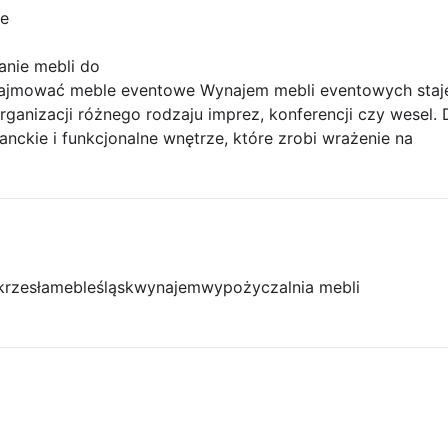
ce
anie mebli do
jmować meble eventowe Wynajem mebli eventowych staje 
anizacji różnego rodzaju imprez, konferencji czy wesel. 
anckie i funkcjonalne wnętrze, które zrobi wrażenie na
krzesła
meble
śląsk
wynajem
wypożyczalnia mebli