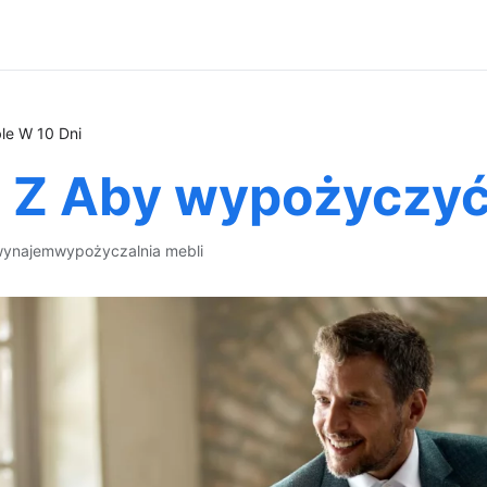
le W 10 Dni
o Z Aby wypożyczyć
wynajem
wypożyczalnia mebli