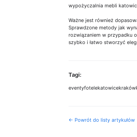
wypożyczalnia mebli katowi
Ważne jest również dopasow
Sprawdzone metody jak wyna
rozwiązaniem w przypadku org
szybko i łatwo stworzyć eleg
Tagi:
eventy
fotele
katowice
kraków
← Powrót do listy artykułów