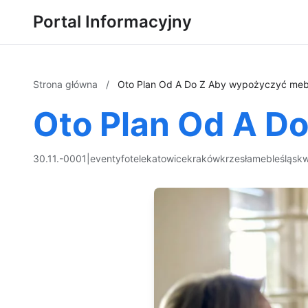
Portal Informacyjny
Strona główna
/
Oto Plan Od A Do Z Aby wypożyczyć meb
Oto Plan Od A D
30.11.-0001
|
eventy
fotele
katowice
kraków
krzesła
meble
śląsk