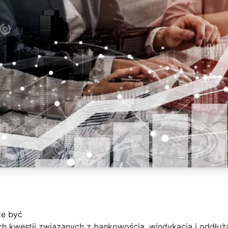
że być
h kwestii związanych z bankowością, windykacją i oddłuż