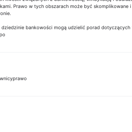
ikami. Prawo w tych obszarach może być skomplikowane i
onie.
 w dziedzinie bankowości mogą udzielić porad dotyczącyc
 po
wnicy
prawo