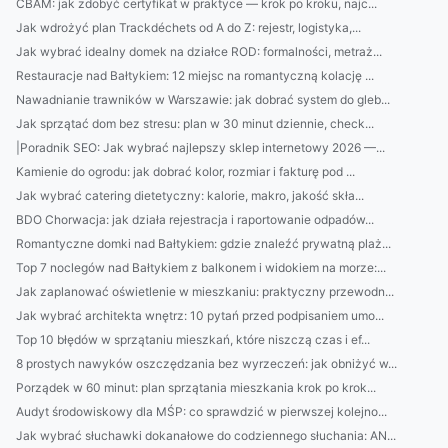
CBAM: jak zdobyć certyfikat w praktyce — krok po kroku, najc...
Jak wdrożyć plan Trackdéchets od A do Z: rejestr, logistyka,...
Jak wybrać idealny domek na działce ROD: formalności, metraż...
Restauracje nad Bałtykiem: 12 miejsc na romantyczną kolację ...
Nawadnianie trawników w Warszawie: jak dobrać system do gleb...
Jak sprzątać dom bez stresu: plan w 30 minut dziennie, check...
|Poradnik SEO: Jak wybrać najlepszy sklep internetowy 2026 —...
Kamienie do ogrodu: jak dobrać kolor, rozmiar i fakturę pod ...
Jak wybrać catering dietetyczny: kalorie, makro, jakość skła...
BDO Chorwacja: jak działa rejestracja i raportowanie odpadów...
Romantyczne domki nad Bałtykiem: gdzie znaleźć prywatną plaż...
Top 7 noclegów nad Bałtykiem z balkonem i widokiem na morze:...
Jak zaplanować oświetlenie w mieszkaniu: praktyczny przewodn...
Jak wybrać architekta wnętrz: 10 pytań przed podpisaniem umo...
Top 10 błędów w sprzątaniu mieszkań, które niszczą czas i ef...
8 prostych nawyków oszczędzania bez wyrzeczeń: jak obniżyć w...
Porządek w 60 minut: plan sprzątania mieszkania krok po krok...
Audyt środowiskowy dla MŚP: co sprawdzić w pierwszej kolejno...
Jak wybrać słuchawki dokanałowe do codziennego słuchania: AN...