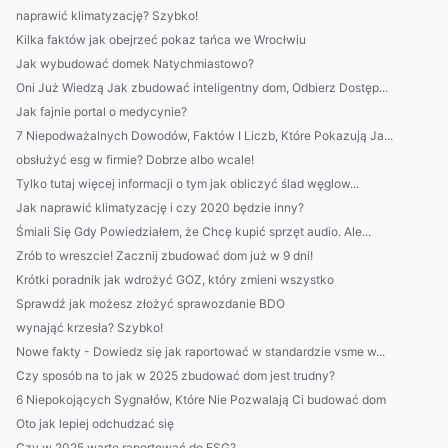
naprawić klimatyzację? Szybko!
Kilka faktów jak obejrzeć pokaz tańca we Wrocłwiu
Jak wybudować domek Natychmiastowo?
Oni Już Wiedzą Jak zbudować inteligentny dom, Odbierz Dostęp...
Jak fajnie portal o medycynie?
7 Niepodważalnych Dowodów, Faktów I Liczb, Które Pokazują Ja...
obsłużyć esg w firmie? Dobrze albo wcale!
Tylko tutaj więcej informacji o tym jak obliczyć ślad węglow...
Jak naprawić klimatyzację i czy 2020 będzie inny?
Śmiali Się Gdy Powiedziałem, że Chcę kupić sprzęt audio. Ale...
Zrób to wreszcie! Zacznij zbudować dom już w 9 dni!
Krótki poradnik jak wdrożyć GOZ, który zmieni wszystko
Sprawdź jak możesz złożyć sprawozdanie BDO
wynająć krzesła? Szybko!
Nowe fakty - Dowiedz się jak raportować w standardzie vsme w...
Czy sposób na to jak w 2025 zbudować dom jest trudny?
6 Niepokojących Sygnałów, Które Nie Pozwalają Ci budować dom
Oto jak lepiej odchudzać się
Czy w 2025 warto raportować do ESG?