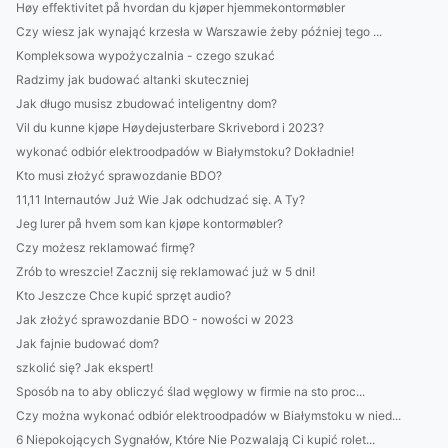
Høy effektivitet på hvordan du kjøper hjemmekontormøbler
Czy wiesz jak wynająć krzesła w Warszawie żeby później tego ...
Kompleksowa wypożyczalnia - czego szukać
Radzimy jak budować altanki skuteczniej
Jak długo musisz zbudować inteligentny dom?
Vil du kunne kjøpe Høydejusterbare Skrivebord i 2023?
wykonać odbiór elektroodpadów w Białymstoku? Dokładnie!
Kto musi złożyć sprawozdanie BDO?
11,11 Internautów Już Wie Jak odchudzać się. A Ty?
Jeg lurer på hvem som kan kjøpe kontormøbler?
Czy możesz reklamować firmę?
Zrób to wreszcie! Zacznij się reklamować już w 5 dni!
Kto Jeszcze Chce kupić sprzęt audio?
Jak złożyć sprawozdanie BDO - nowości w 2023
Jak fajnie budować dom?
szkolić się? Jak ekspert!
Sposób na to aby obliczyć ślad węglowy w firmie na sto proc...
Czy można wykonać odbiór elektroodpadów w Białymstoku w nied...
6 Niepokojących Sygnałów, Które Nie Pozwalają Ci kupić rolet...