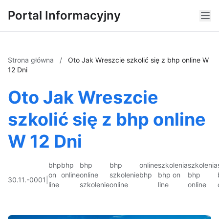
Portal Informacyjny
Strona główna
/
Oto Jak Wreszcie szkolić się z bhp online W
12 Dni
Oto Jak Wreszcie
szkolić się z bhp online
W 12 Dni
bhp
bhp
bhp
bhp
online
szkolenia
szkolenia
on
online
online
szkolenie
bhp
bhp on
bhp
30.11.-0001
|
line
szkolenie
online
line
online