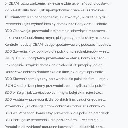
5) CBAM rozporządzenie: jakie dane zbierać w łańcuchu dostaw...
22. Rejestr substancji: jak uporządkować chemikalia i dokume...
10-minutowy plan oszczędzania: jak stworzyć „budżet na tydzi...
Przewodnik: jak wybrać idealny domek nad Bałtykiem — lokaliz...
BDO Chorwacja: przewodnik: rejestracja, obowiązki raportowe ...
Jak stworzyć codzienną rutynę pielęgnacyjną dla skóry miesza...
Kontrole i audyty CBAM: czego spodziewać się podczas inspekc...
BDO Szwecja: krok po kroku dla polskich przedsiębiorców — re...
Usługi TULPE: kompletny przewodnik — oferta, korzyści, cenni...
Jak legalnie urządzić domek na działce ROD: przepisy, ociepl...
Doradztwo ochrony środowiska dla firm: jak audyt i optymaliz...
BDO Słowenia: praktyczny przewodnik dla polskich firm — reje...
ISOH Czechy: Kompletny przewodnik po certyfikacji dla polski...
BDO w Belgii: jak zarejestrować firmę w belgijskim rejestrze...
BDO Austria — przewodnik dla polskich firm: usługi księgowe,...
Przewodnik: jak obsługa firm w ochronie środowiska obniża ko...
BDO we Włoszech: kompletny przewodnik dla polskich przedsięb...
BDO Portugalia: przewodnik dla polskich firm — rejestracja, ...
Poradnik: jak wybierać naturalne kosmetyki — składniki, cert...