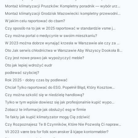
Montaż klimatyzacji Pruszków: Kompletny poradnik — wybór urz...
Montaż klimatyzacji Grodzisk Mazowiecki: kompletny przewodni...
W jakim celu raportować do cbam?
Czy sposób na to jak w 2025 raportować w standardzie vsme j...
Czy można portal o medycynie w swoim mieszkaniu?
W 2023 można dobrze wynająć krzesła w Warszawie ale czy za ...
Oto Jak serwis chłodnictwa w Warszawie Aby Wszyscy Dookoła B...
Czy jest nowe prawo jak wypożyczyć meble?
Oto jak lepiej wdrożyć eudr
podlewać szybciej?
Rok 2025 - dobry czas by podlewać
Chciał Tylko raportować do ESG. Popełnił Błąd, Który Kosztow...
Czy można szkolić się w niedzielę handlową?
Tylko w tym wpisie dowiesz się jak profesjonalnie kupić wypo...
Zobacz te informacje jak obsłużyć esg w firmie
Te fakty jak kupić klimatyzator mogą Cię zdziwić
Czy Rozpoznajesz Te 8 Czynników, Które Nie Pozwolą Ci napraw...
Vil 2023 være bra for folk som ønsker å kjøpe kontormøbler?