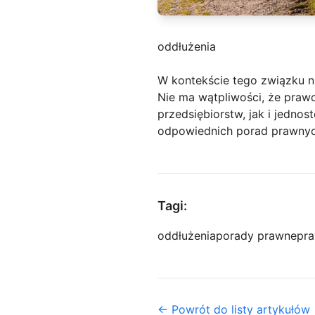
oddłużenia
W kontekście tego związku 
Nie ma wątpliwości, że praw
przedsiębiorstw, jak i jedno
odpowiednich porad prawny
Tagi:
oddłużenia
porady prawne
pra
← Powrót do listy artykułów