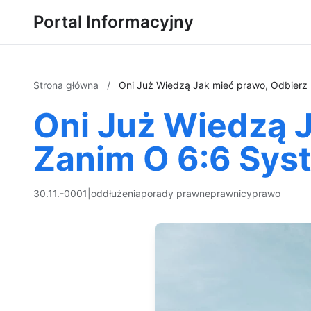
Portal Informacyjny
Strona główna
/
Oni Już Wiedzą Jak mieć prawo, Odbierz
Oni Już Wiedzą 
Zanim O 6:6 Sys
30.11.-0001
|
oddłużenia
porady prawne
prawnicy
prawo