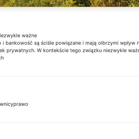
niezwykle ważne
o i bankowość są ściśle powiązane i mają olbrzymi wpływ
stek prywatnych. W kontekście tego związku niezwykle ważn
ch
wnicy
prawo