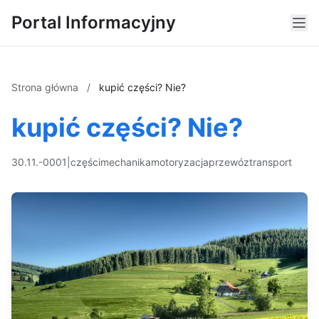
Portal Informacyjny
Strona główna
/
kupić części? Nie?
kupić części? Nie?
30.11.-0001
|
części
mechanika
motoryzacja
przewóz
transport