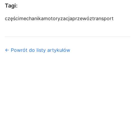
Tagi:
części
mechanika
motoryzacja
przewóz
transport
← Powrót do listy artykułów