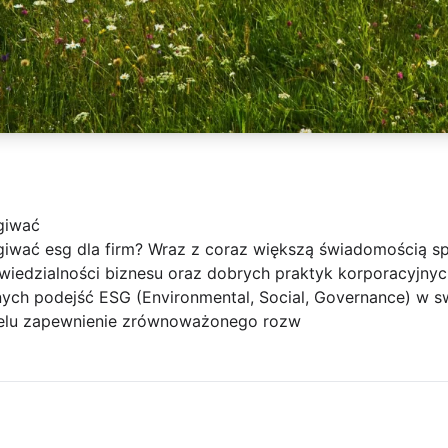
giwać
iwać esg dla firm? Wraz z coraz większą świadomością s
iedzialności biznesu oraz dobrych praktyk korporacyjnych
ych podejść ESG (Environmental, Social, Governance) w swo
a celu zapewnienie zrównoważonego rozw