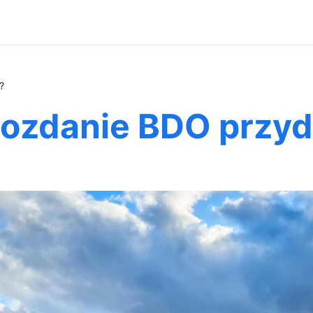
?
wozdanie BDO przyd