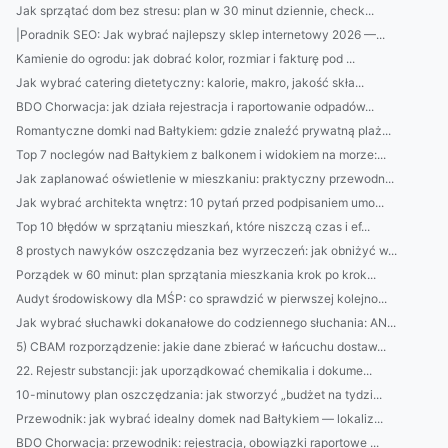
Jak sprzątać dom bez stresu: plan w 30 minut dziennie, check...
|Poradnik SEO: Jak wybrać najlepszy sklep internetowy 2026 —...
Kamienie do ogrodu: jak dobrać kolor, rozmiar i fakturę pod ...
Jak wybrać catering dietetyczny: kalorie, makro, jakość skła...
BDO Chorwacja: jak działa rejestracja i raportowanie odpadów...
Romantyczne domki nad Bałtykiem: gdzie znaleźć prywatną plaż...
Top 7 noclegów nad Bałtykiem z balkonem i widokiem na morze:...
Jak zaplanować oświetlenie w mieszkaniu: praktyczny przewodn...
Jak wybrać architekta wnętrz: 10 pytań przed podpisaniem umo...
Top 10 błędów w sprzątaniu mieszkań, które niszczą czas i ef...
8 prostych nawyków oszczędzania bez wyrzeczeń: jak obniżyć w...
Porządek w 60 minut: plan sprzątania mieszkania krok po krok...
Audyt środowiskowy dla MŚP: co sprawdzić w pierwszej kolejno...
Jak wybrać słuchawki dokanałowe do codziennego słuchania: AN...
5) CBAM rozporządzenie: jakie dane zbierać w łańcuchu dostaw...
22. Rejestr substancji: jak uporządkować chemikalia i dokume...
10-minutowy plan oszczędzania: jak stworzyć „budżet na tydzi...
Przewodnik: jak wybrać idealny domek nad Bałtykiem — lokaliz...
BDO Chorwacja: przewodnik: rejestracja, obowiązki raportowe ...