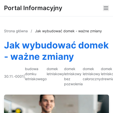
Portal Informacyjny
Strona główna
/
Jak wybudować domek - ważne zmiany
Jak wybudować domek
- ważne zmiany
budowa
domek
domek
domek
domek
domku
letniskowy
letniskowy
letniskowy
letnis
30.11.-0001
|
letniskowego
bez
całoroczny
drewni
pozwolenia