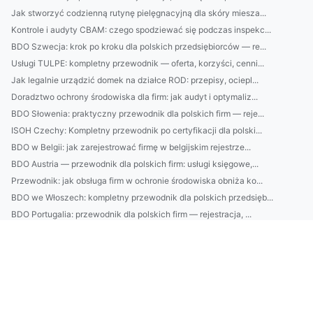
Jak stworzyć codzienną rutynę pielęgnacyjną dla skóry miesza...
Kontrole i audyty CBAM: czego spodziewać się podczas inspekc...
BDO Szwecja: krok po kroku dla polskich przedsiębiorców — re...
Usługi TULPE: kompletny przewodnik — oferta, korzyści, cenni...
Jak legalnie urządzić domek na działce ROD: przepisy, ociepl...
Doradztwo ochrony środowiska dla firm: jak audyt i optymaliz...
BDO Słowenia: praktyczny przewodnik dla polskich firm — reje...
ISOH Czechy: Kompletny przewodnik po certyfikacji dla polski...
BDO w Belgii: jak zarejestrować firmę w belgijskim rejestrze...
BDO Austria — przewodnik dla polskich firm: usługi księgowe,...
Przewodnik: jak obsługa firm w ochronie środowiska obniża ko...
BDO we Włoszech: kompletny przewodnik dla polskich przedsięb...
BDO Portugalia: przewodnik dla polskich firm — rejestracja, ...
Poradnik: jak wybierać naturalne kosmetyki — składniki, cert...
Montaż klimatyzacji Pruszków: Kompletny poradnik — wybór urz...
Montaż klimatyzacji Grodzisk Mazowiecki: kompletny przewodni...
W jakim celu raportować do cbam?
Czy sposób na to jak w 2025 raportować w standardzie vsme j...