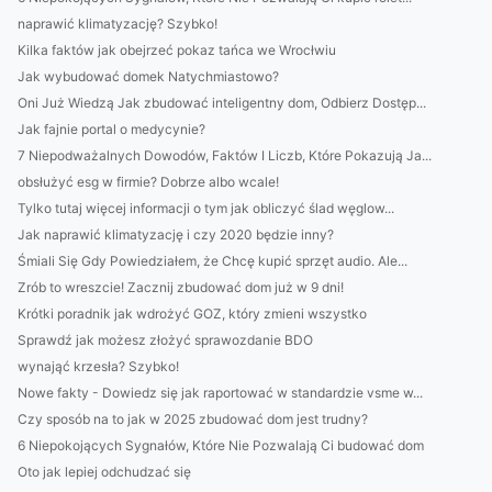
naprawić klimatyzację? Szybko!
Kilka faktów jak obejrzeć pokaz tańca we Wrocłwiu
Jak wybudować domek Natychmiastowo?
Oni Już Wiedzą Jak zbudować inteligentny dom, Odbierz Dostęp...
Jak fajnie portal o medycynie?
7 Niepodważalnych Dowodów, Faktów I Liczb, Które Pokazują Ja...
obsłużyć esg w firmie? Dobrze albo wcale!
Tylko tutaj więcej informacji o tym jak obliczyć ślad węglow...
Jak naprawić klimatyzację i czy 2020 będzie inny?
Śmiali Się Gdy Powiedziałem, że Chcę kupić sprzęt audio. Ale...
Zrób to wreszcie! Zacznij zbudować dom już w 9 dni!
Krótki poradnik jak wdrożyć GOZ, który zmieni wszystko
Sprawdź jak możesz złożyć sprawozdanie BDO
wynająć krzesła? Szybko!
Nowe fakty - Dowiedz się jak raportować w standardzie vsme w...
Czy sposób na to jak w 2025 zbudować dom jest trudny?
6 Niepokojących Sygnałów, Które Nie Pozwalają Ci budować dom
Oto jak lepiej odchudzać się