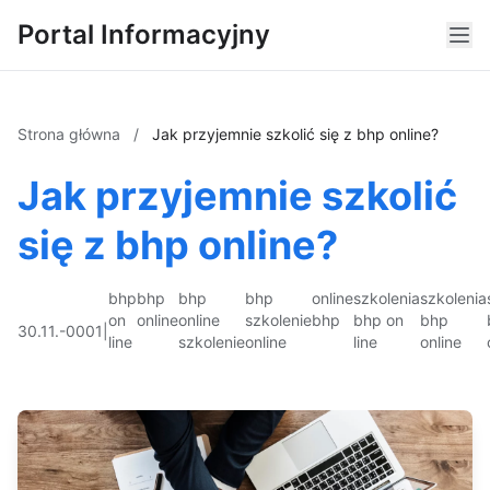
Portal Informacyjny
Strona główna
/
Jak przyjemnie szkolić się z bhp online?
Jak przyjemnie szkolić
się z bhp online?
bhp
bhp
bhp
bhp
online
szkolenia
szkolenia
on
online
online
szkolenie
bhp
bhp on
bhp
30.11.-0001
|
line
szkolenie
online
line
online