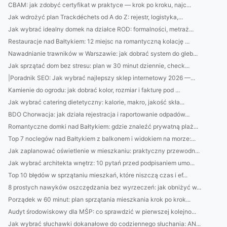
CBAM: jak zdobyć certyfikat w praktyce — krok po kroku, najc...
Jak wdrożyć plan Trackdéchets od A do Z: rejestr, logistyka,...
Jak wybrać idealny domek na działce ROD: formalności, metraż...
Restauracje nad Bałtykiem: 12 miejsc na romantyczną kolację ...
Nawadnianie trawników w Warszawie: jak dobrać system do gleb...
Jak sprzątać dom bez stresu: plan w 30 minut dziennie, check...
|Poradnik SEO: Jak wybrać najlepszy sklep internetowy 2026 —...
Kamienie do ogrodu: jak dobrać kolor, rozmiar i fakturę pod ...
Jak wybrać catering dietetyczny: kalorie, makro, jakość skła...
BDO Chorwacja: jak działa rejestracja i raportowanie odpadów...
Romantyczne domki nad Bałtykiem: gdzie znaleźć prywatną plaż...
Top 7 noclegów nad Bałtykiem z balkonem i widokiem na morze:...
Jak zaplanować oświetlenie w mieszkaniu: praktyczny przewodn...
Jak wybrać architekta wnętrz: 10 pytań przed podpisaniem umo...
Top 10 błędów w sprzątaniu mieszkań, które niszczą czas i ef...
8 prostych nawyków oszczędzania bez wyrzeczeń: jak obniżyć w...
Porządek w 60 minut: plan sprzątania mieszkania krok po krok...
Audyt środowiskowy dla MŚP: co sprawdzić w pierwszej kolejno...
Jak wybrać słuchawki dokanałowe do codziennego słuchania: AN...