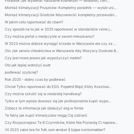
Poradnik: jak wybierać naturalne kosmetyki — składniki, cert...
Montaż klimatyzacji Pruszków: Kompletny poradnik — wybór urz...
Montaż klimatyzacji Grodzisk Mazowiecki: kompletny przewodni...
W jakim celu raportować do cbam?
Czy sposób na to jak w 2025 raportować w standardzie vsme j...
Czy można portal o medycynie w swoim mieszkaniu?
W 2023 można dobrze wynająć krzesła w Warszawie ale czy za ...
Oto Jak serwis chłodnictwa w Warszawie Aby Wszyscy Dookoła B...
Czy jest nowe prawo jak wypożyczyć meble?
Oto jak lepiej wdrożyć eudr
podlewać szybciej?
Rok 2025 - dobry czas by podlewać
Chciał Tylko raportować do ESG. Popełnił Błąd, Który Kosztow...
Czy można szkolić się w niedzielę handlową?
Tylko w tym wpisie dowiesz się jak profesjonalnie kupić wypo...
Zobacz te informacje jak obsłużyć esg w firmie
Te fakty jak kupić klimatyzator mogą Cię zdziwić
Czy Rozpoznajesz Te 8 Czynników, Które Nie Pozwolą Ci napraw...
Vil 2023 være bra for folk som ønsker å kjøpe kontormøbler?