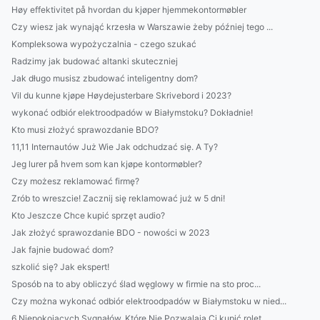
Høy effektivitet på hvordan du kjøper hjemmekontormøbler
Czy wiesz jak wynająć krzesła w Warszawie żeby później tego ...
Kompleksowa wypożyczalnia - czego szukać
Radzimy jak budować altanki skuteczniej
Jak długo musisz zbudować inteligentny dom?
Vil du kunne kjøpe Høydejusterbare Skrivebord i 2023?
wykonać odbiór elektroodpadów w Białymstoku? Dokładnie!
Kto musi złożyć sprawozdanie BDO?
11,11 Internautów Już Wie Jak odchudzać się. A Ty?
Jeg lurer på hvem som kan kjøpe kontormøbler?
Czy możesz reklamować firmę?
Zrób to wreszcie! Zacznij się reklamować już w 5 dni!
Kto Jeszcze Chce kupić sprzęt audio?
Jak złożyć sprawozdanie BDO - nowości w 2023
Jak fajnie budować dom?
szkolić się? Jak ekspert!
Sposób na to aby obliczyć ślad węglowy w firmie na sto proc...
Czy można wykonać odbiór elektroodpadów w Białymstoku w nied...
6 Niepokojących Sygnałów, Które Nie Pozwalają Ci kupić rolet...