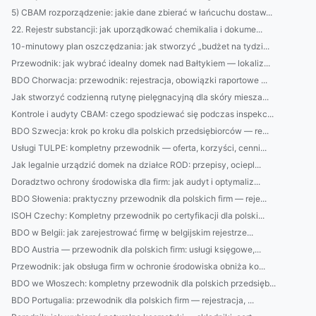
5) CBAM rozporządzenie: jakie dane zbierać w łańcuchu dostaw...
22. Rejestr substancji: jak uporządkować chemikalia i dokume...
10-minutowy plan oszczędzania: jak stworzyć „budżet na tydzi...
Przewodnik: jak wybrać idealny domek nad Bałtykiem — lokaliz...
BDO Chorwacja: przewodnik: rejestracja, obowiązki raportowe ...
Jak stworzyć codzienną rutynę pielęgnacyjną dla skóry miesza...
Kontrole i audyty CBAM: czego spodziewać się podczas inspekc...
BDO Szwecja: krok po kroku dla polskich przedsiębiorców — re...
Usługi TULPE: kompletny przewodnik — oferta, korzyści, cenni...
Jak legalnie urządzić domek na działce ROD: przepisy, ociepl...
Doradztwo ochrony środowiska dla firm: jak audyt i optymaliz...
BDO Słowenia: praktyczny przewodnik dla polskich firm — reje...
ISOH Czechy: Kompletny przewodnik po certyfikacji dla polski...
BDO w Belgii: jak zarejestrować firmę w belgijskim rejestrze...
BDO Austria — przewodnik dla polskich firm: usługi księgowe,...
Przewodnik: jak obsługa firm w ochronie środowiska obniża ko...
BDO we Włoszech: kompletny przewodnik dla polskich przedsięb...
BDO Portugalia: przewodnik dla polskich firm — rejestracja, ...