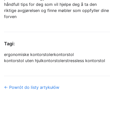
håndfull tips for deg som vil hjelpe deg å ta den
riktige avgjørelsen og finne møbler som oppfyller dine
forven
Tagi:
ergonomiske kontorstoler
kontorstol
kontorstol uten hjul
kontorstoler
stressless kontorstol
← Powrót do listy artykułów