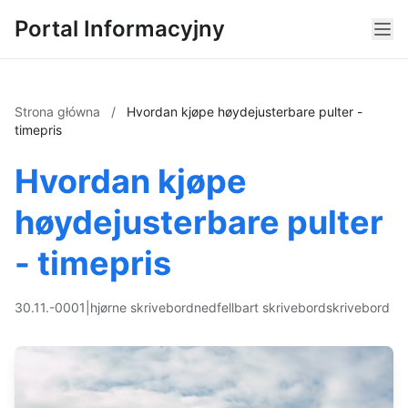
Portal Informacyjny
Strona główna
/
Hvordan kjøpe høydejusterbare pulter -
timepris
Hvordan kjøpe
høydejusterbare pulter
- timepris
30.11.-0001
|
hjørne skrivebord
nedfellbart skrivebord
skrivebord