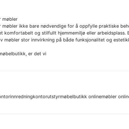
r møbler
 møbler ikke bare nødvendige for å oppfylle praktiske beh
t komfortabelt og stilfullt hjemmemiljø eller arbeidsplass. E
v møbler stor innvirkning på både funksjonalitet og estetik
 møbelbutikk, er det vi
ontorinnredning
kontorutstyr
møbelbutikk online
møbler onlin