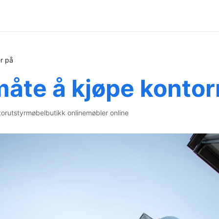
r på
måte å kjøpe konto
orutstyr
møbelbutikk online
møbler online