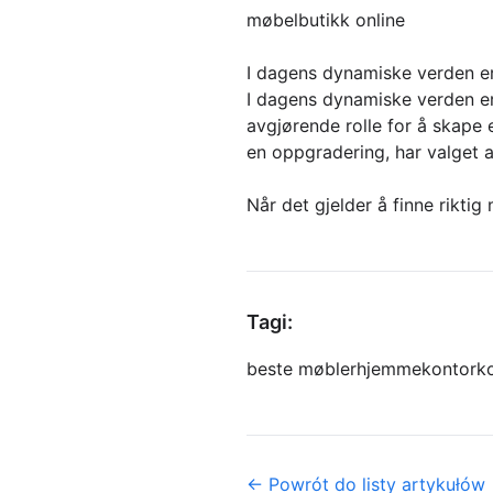
møbelbutikk online
I dagens dynamiske verden e
I dagens dynamiske verden er
avgjørende rolle for å skape e
en oppgradering, har valget a
Når det gjelder å finne riktig
Tagi:
beste møbler
hjemmekontor
k
← Powrót do listy artykułów