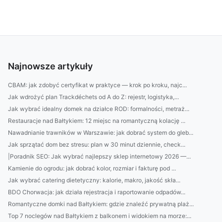
Najnowsze artykuły
CBAM: jak zdobyć certyfikat w praktyce — krok po kroku, najc...
Jak wdrożyć plan Trackdéchets od A do Z: rejestr, logistyka,...
Jak wybrać idealny domek na działce ROD: formalności, metraż...
Restauracje nad Bałtykiem: 12 miejsc na romantyczną kolację ...
Nawadnianie trawników w Warszawie: jak dobrać system do gleb...
Jak sprzątać dom bez stresu: plan w 30 minut dziennie, check...
|Poradnik SEO: Jak wybrać najlepszy sklep internetowy 2026 —...
Kamienie do ogrodu: jak dobrać kolor, rozmiar i fakturę pod ...
Jak wybrać catering dietetyczny: kalorie, makro, jakość skła...
BDO Chorwacja: jak działa rejestracja i raportowanie odpadów...
Romantyczne domki nad Bałtykiem: gdzie znaleźć prywatną plaż...
Top 7 noclegów nad Bałtykiem z balkonem i widokiem na morze:...