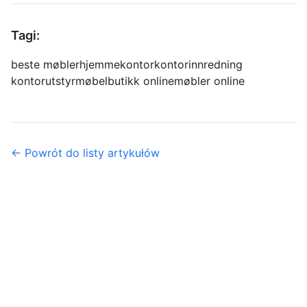
Tagi:
beste møbler
hjemmekontor
kontorinnredning
kontorutstyr
møbelbutikk online
møbler online
← Powrót do listy artykułów