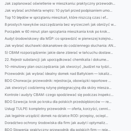
Jak zaplanować oświetlenie w mieszkaniu: praktyczny przewodn...
Jak wybrać architekta wnętrz: 10 pytań przed podpisaniem umo...
Top 10 błędów w sprzątaniu mieszkań, które niszczą czas i ef...
8 prostych nawyków oszczędzania bez wyrzeczeń: jak obniżyć w...
Porządek w 60 minut: plan sprzątania mieszkania krok po krok...
Audyt środowiskowy dla MŚP: co sprawdzić w pierwszej kolejno...
Jak wybrać słuchawki dokanałowe do codziennego słuchania: AN...
5) CBAM rozporządzenie: jakie dane zbierać w łańcuchu dostaw...
22. Rejestr substancji: jak uporządkować chemikalia i dokume...
10-minutowy plan oszczędzania: jak stworzyć „budżet na tydzi...
Przewodnik: jak wybrać idealny domek nad Bałtykiem — lokaliz...
BDO Chorwacja: przewodnik: rejestracja, obowiązki raportowe ...
Jak stworzyć codzienną rutynę pielęgnacyjną dla skóry miesza...
Kontrole i audyty CBAM: czego spodziewać się podczas inspekc...
BDO Szwecja: krok po kroku dla polskich przedsiębiorców — re...
Usługi TULPE: kompletny przewodnik — oferta, korzyści, cenni...
Jak legalnie urządzić domek na działce ROD: przepisy, ociepl...
Doradztwo ochrony środowiska dla firm: jak audyt i optymaliz...
BDO Słowenia: praktyczny przewodnik dla polskich firm — reje...