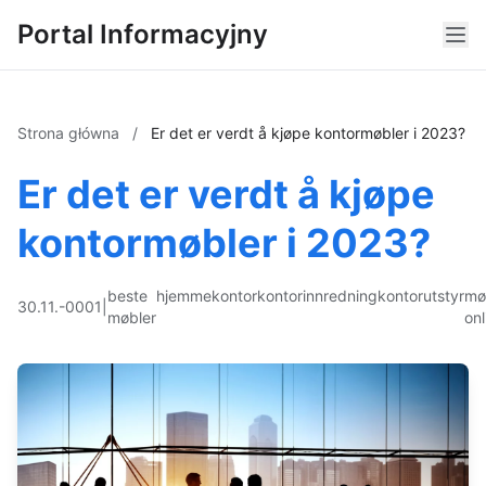
Portal Informacyjny
Strona główna
/
Er det er verdt å kjøpe kontormøbler i 2023?
Er det er verdt å kjøpe
kontormøbler i 2023?
beste
hjemmekontor
kontorinnredning
kontorutstyr
mø
30.11.-0001
|
møbler
onl