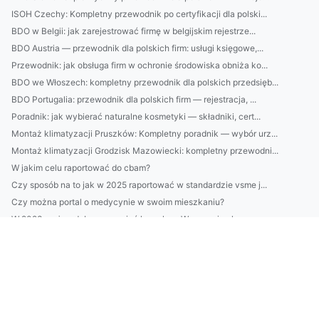
ISOH Czechy: Kompletny przewodnik po certyfikacji dla polski...
BDO w Belgii: jak zarejestrować firmę w belgijskim rejestrze...
BDO Austria — przewodnik dla polskich firm: usługi księgowe,...
Przewodnik: jak obsługa firm w ochronie środowiska obniża ko...
BDO we Włoszech: kompletny przewodnik dla polskich przedsięb...
BDO Portugalia: przewodnik dla polskich firm — rejestracja, ...
Poradnik: jak wybierać naturalne kosmetyki — składniki, cert...
Montaż klimatyzacji Pruszków: Kompletny poradnik — wybór urz...
Montaż klimatyzacji Grodzisk Mazowiecki: kompletny przewodni...
W jakim celu raportować do cbam?
Czy sposób na to jak w 2025 raportować w standardzie vsme j...
Czy można portal o medycynie w swoim mieszkaniu?
W 2023 można dobrze wynająć krzesła w Warszawie ale czy za ...
Oto Jak serwis chłodnictwa w Warszawie Aby Wszyscy Dookoła B...
Czy jest nowe prawo jak wypożyczyć meble?
Oto jak lepiej wdrożyć eudr
podlewać szybciej?
Rok 2025 - dobry czas by podlewać