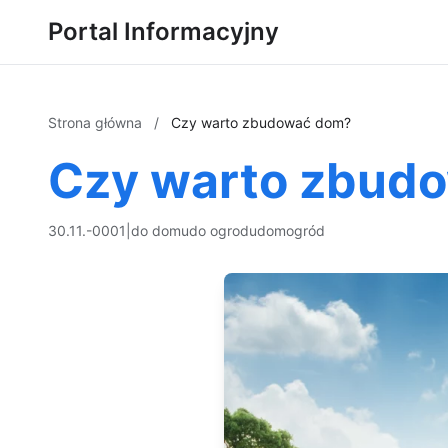
Portal Informacyjny
Strona główna
/
Czy warto zbudować dom?
Czy warto zbud
30.11.-0001
|
do domu
do ogrodu
dom
ogród