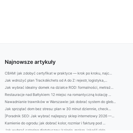
Najnowsze artykuły
CBAM: jak zdobyć certyfikat w praktyce — krok po kroku, najc...
Jak wdrożyć plan Trackdéchets od A do Z: rejestr, logistyka,...
Jak wybrać idealny domek na działce ROD: formalności, metraż...
Restauracje nad Bałtykiem: 12 miejsc na romantyczną kolację ...
Nawadnianie trawników w Warszawie: jak dobrać system do gleb...
Jak sprzątać dom bez stresu: plan w 30 minut dziennie, check...
|Poradnik SEO: Jak wybrać najlepszy sklep internetowy 2026 —...
Kamienie do ogrodu: jak dobrać kolor, rozmiar i fakturę pod ...
Jak wybrać catering dietetyczny: kalorie, makro, jakość skła...