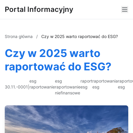
Portal Informacyjny
Strona główna
/
Czy w 2025 warto raportować do ESG?
Czy w 2025 warto
raportować do ESG?
esg
esg
raport
raportowania
raporto
30.11.-0001
|
raportowanie
raportowanie
esg
esg
esg
niefinansowe