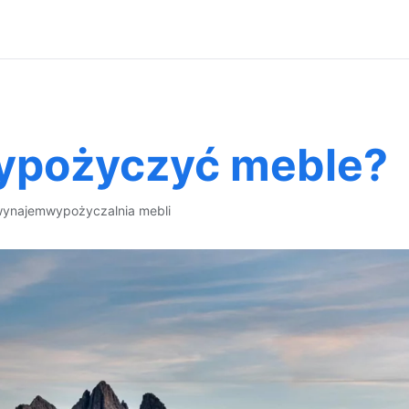
wypożyczyć meble?
wynajem
wypożyczalnia mebli