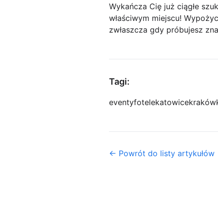
Wykańcza Cię już ciągłe szu
właściwym miejscu! Wypożyc
zwłaszcza gdy próbujesz zna
Tagi:
eventy
fotele
katowice
kraków
← Powrót do listy artykułów