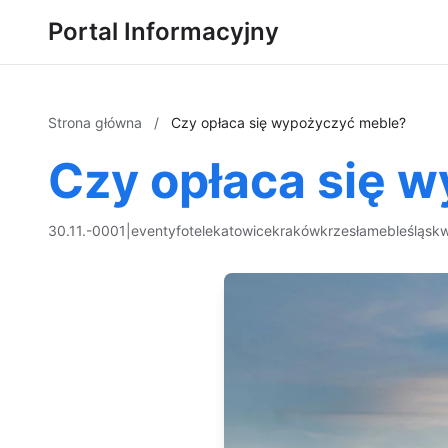
Portal Informacyjny
Strona główna
/
Czy opłaca się wypożyczyć meble?
Czy opłaca się 
30.11.-0001
|
eventy
fotele
katowice
kraków
krzesła
meble
śląsk