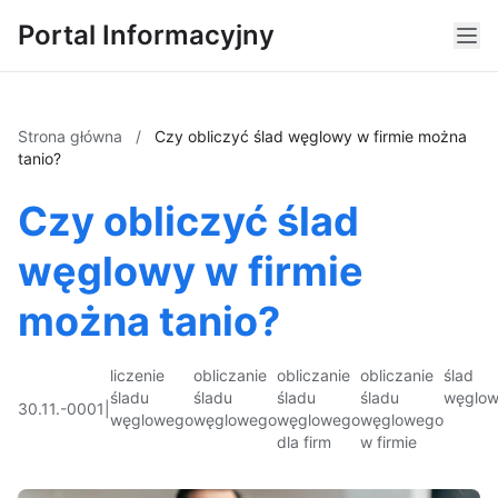
Portal Informacyjny
Strona główna
/
Czy obliczyć ślad węglowy w firmie można
tanio?
Czy obliczyć ślad
węglowy w firmie
można tanio?
liczenie
obliczanie
obliczanie
obliczanie
ślad
śladu
śladu
śladu
śladu
węglo
30.11.-0001
|
węglowego
węglowego
węglowego
węglowego
dla firm
w firmie