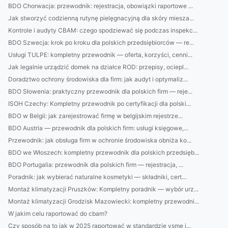
BDO Chorwacja: przewodnik: rejestracja, obowiązki raportowe ...
Jak stworzyć codzienną rutynę pielęgnacyjną dla skóry miesza...
Kontrole i audyty CBAM: czego spodziewać się podczas inspekc...
BDO Szwecja: krok po kroku dla polskich przedsiębiorców — re...
Usługi TULPE: kompletny przewodnik — oferta, korzyści, cenni...
Jak legalnie urządzić domek na działce ROD: przepisy, ociepl...
Doradztwo ochrony środowiska dla firm: jak audyt i optymaliz...
BDO Słowenia: praktyczny przewodnik dla polskich firm — reje...
ISOH Czechy: Kompletny przewodnik po certyfikacji dla polski...
BDO w Belgii: jak zarejestrować firmę w belgijskim rejestrze...
BDO Austria — przewodnik dla polskich firm: usługi księgowe,...
Przewodnik: jak obsługa firm w ochronie środowiska obniża ko...
BDO we Włoszech: kompletny przewodnik dla polskich przedsięb...
BDO Portugalia: przewodnik dla polskich firm — rejestracja, ...
Poradnik: jak wybierać naturalne kosmetyki — składniki, cert...
Montaż klimatyzacji Pruszków: Kompletny poradnik — wybór urz...
Montaż klimatyzacji Grodzisk Mazowiecki: kompletny przewodni...
W jakim celu raportować do cbam?
Czy sposób na to jak w 2025 raportować w standardzie vsme j...