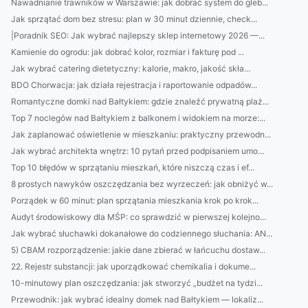
Nawadnianie trawników w Warszawie: jak dobrać system do gleb...
Jak sprzątać dom bez stresu: plan w 30 minut dziennie, check...
|Poradnik SEO: Jak wybrać najlepszy sklep internetowy 2026 —...
Kamienie do ogrodu: jak dobrać kolor, rozmiar i fakturę pod ...
Jak wybrać catering dietetyczny: kalorie, makro, jakość skła...
BDO Chorwacja: jak działa rejestracja i raportowanie odpadów...
Romantyczne domki nad Bałtykiem: gdzie znaleźć prywatną plaż...
Top 7 noclegów nad Bałtykiem z balkonem i widokiem na morze:...
Jak zaplanować oświetlenie w mieszkaniu: praktyczny przewodn...
Jak wybrać architekta wnętrz: 10 pytań przed podpisaniem umo...
Top 10 błędów w sprzątaniu mieszkań, które niszczą czas i ef...
8 prostych nawyków oszczędzania bez wyrzeczeń: jak obniżyć w...
Porządek w 60 minut: plan sprzątania mieszkania krok po krok...
Audyt środowiskowy dla MŚP: co sprawdzić w pierwszej kolejno...
Jak wybrać słuchawki dokanałowe do codziennego słuchania: AN...
5) CBAM rozporządzenie: jakie dane zbierać w łańcuchu dostaw...
22. Rejestr substancji: jak uporządkować chemikalia i dokume...
10-minutowy plan oszczędzania: jak stworzyć „budżet na tydzi...
Przewodnik: jak wybrać idealny domek nad Bałtykiem — lokaliz...