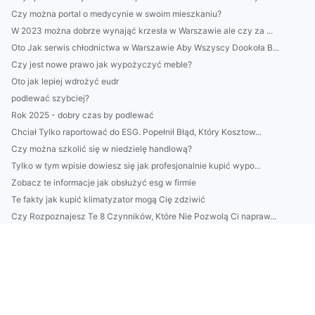
Czy można portal o medycynie w swoim mieszkaniu?
W 2023 można dobrze wynająć krzesła w Warszawie ale czy za ...
Oto Jak serwis chłodnictwa w Warszawie Aby Wszyscy Dookoła B...
Czy jest nowe prawo jak wypożyczyć meble?
Oto jak lepiej wdrożyć eudr
podlewać szybciej?
Rok 2025 - dobry czas by podlewać
Chciał Tylko raportować do ESG. Popełnił Błąd, Który Kosztow...
Czy można szkolić się w niedzielę handlową?
Tylko w tym wpisie dowiesz się jak profesjonalnie kupić wypo...
Zobacz te informacje jak obsłużyć esg w firmie
Te fakty jak kupić klimatyzator mogą Cię zdziwić
Czy Rozpoznajesz Te 8 Czynników, Które Nie Pozwolą Ci napraw...
Vil 2023 være bra for folk som ønsker å kjøpe kontormøbler?
Dlaczego warto mieć prawo?
Czy da się w 2023 wykonać odbiór elektroodpadów w Białymsto...
Tylko tutaj więcej informacji o tym jak złożyć sprawozdanie ...
Czy tańczyć w Opolu to obowiązek?